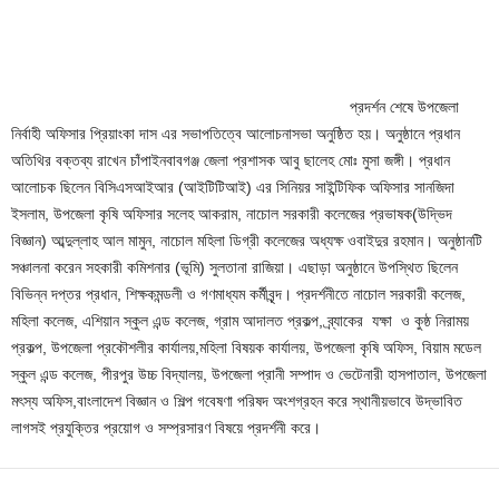
প্রদর্শন শেষে উপজেলা
নির্বাহী অফিসার প্রিয়াংকা দাস এর সভাপতিত্বে আলোচনাসভা অনুষ্ঠিত হয়। অনুষ্ঠানে প্রধান
অতিথির বক্তব্য রাখেন চাঁপাইনবাবগঞ্জ জেলা প্রশাসক আবু ছালেহ মোঃ মুসা জঙ্গী। প্রধান
আলোচক ছিলেন বিসিএসআইআর (আইটিটিআই) এর সিনিয়র সাইন্টিফিক অফিসার সানজিদা
ইসলাম, উপজেলা কৃষি অফিসার সলেহ আকরাম, নাচোল সরকারী কলেজের প্রভাষক(উদ্ভিদ
বিজ্ঞান) আব্দুল্লাহ আল মামুন, নাচোল মহিলা ডিগ্রী কলেজের অধ্যক্ষ ওবাইদুর রহমান। অনুষ্ঠানটি
সঞ্চালনা করেন সহকারী কমিশনার (ভূমি) সুলতানা রাজিয়া। এছাড়া অনুষ্ঠানে উপস্থিত ছিলেন
বিভিন্ন দপ্তর প্রধান, শিক্ষকমন্ডলী ও গণমাধ্যম কর্মীবৃন্দ। প্রদর্শনীতে নাচোল সরকারী কলেজ,
মহিলা কলেজ, এশিয়ান স্কুল এন্ড কলেজ, গ্রাম আদালত প্রকল্প, ব্র্যাকের যক্ষা ও কুষ্ঠ নিরাময়
প্রকল্প, উপজেলা প্রকৌশলীর কার্যালয়,মহিলা বিষয়ক কার্যালয়, উপজেলা কৃষি অফিস, বিয়াম মডেল
স্কুল এন্ড কলেজ, পীরপুর উচ্চ বিদ্যালয়, উপজেলা প্রানী সম্পাদ ও ভেটেনারী হাসপাতাল, উপজেলা
মৎস্য অফিস,বাংলাদেশ বিজ্ঞান ও শিল্প গবেষণা পরিষদ অংশগ্রহন করে স্থানীয়ভাবে উদ্ভাবিত
লাগসই প্রযুক্তির প্রয়োগ ও সম্প্রসারণ বিষয়ে প্রদর্শনী করে।