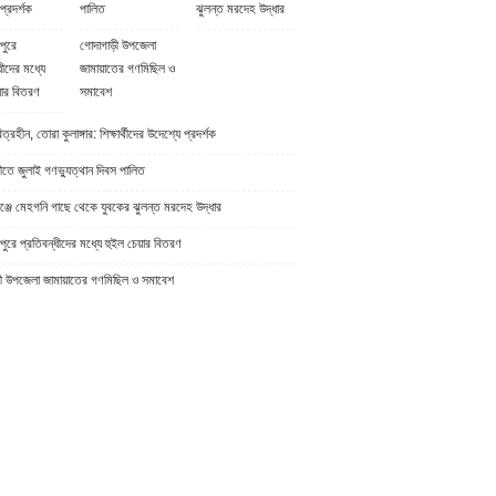
প্রদর্শক
পালিত
ঝুলন্ত মরদেহ উদ্ধার
পুরে
গোদাগাড়ী উপজেলা
ধীদের মধ্যে
জামায়াতের গণমিছিল ও
়ার বিতরণ
সমাবেশ
্রহীন, তোরা কুলাঙ্গার: শিক্ষার্থীদের উদেশ্যে প্রদর্শক
ীতে জুলাই গণভ্যুত্থান দিবস পালিত
্জে মেহগনি গাছে থেকে যুবকের ঝুলন্ত মরদেহ উদ্ধার
ুরে প্রতিবন্ধীদের মধ্যে হুইল চেয়ার বিতরণ
ী উপজেলা জামায়াতের গণমিছিল ও সমাবেশ