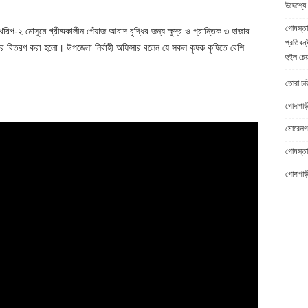
উদেশ্যে 
গোমস্তা
িপ-২ মৌসুমে গ্রীষ্মকালীন পেঁয়াজ আবাদ বৃদ্ধির জন্য ক্ষুদ্র ও প্রান্তিক ৩ হাজার
প্রতিবন্
সার বিতরণ করা হলো। উপজেলা নির্বাহী অফিসার বলেন যে সকল কৃষক কৃষিতে বেশি
হুইল চেয
তোরা চরিত
গোদাগাড়
মোরেলগঞ
গোমস্তাপ
গোদাগাড়