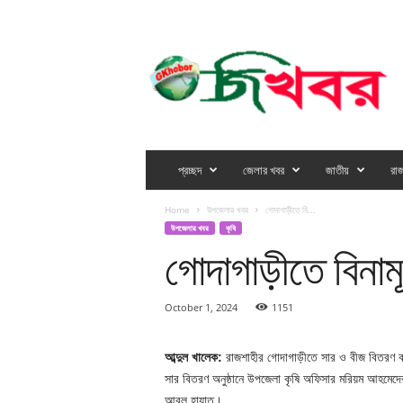
THURSDAY, AUGUST 6, 2026
SIGN IN / JOIN
G
K
h
o
b
o
r
প্রচ্ছদ
জেলার খবর
জাতীয়
রাজ
Home
উপজেলার খবর
গোদাগাড়ীতে বি...
উপজেলার খবর
কৃষি
গোদাগাড়ীতে বিনামূ
October 1, 2024
1151
আব্দুল খালেক:
রাজশাহীর গোদাগাড়ীতে সার ও বীজ বিতরণ 
সার বিতরণ অনুষ্ঠানে উপজেলা কৃষি অফিসার মরিয়ম আহমেদে
আবুল হায়াত।