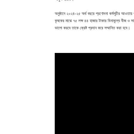
অনুষ্ঠানে ২০২৪-২৫ অর্থ বছরে প্রণোদনা কর্মসূচীর আওতায় খর
কৃষকের মাঝে ৭৫ লক্ষ ৪৪ হাজার টাকার বিনামূল্যে বীজ ও 
ভালো করবে তাকে ক্রেষ্ট প্রদান করে সম্মানিত করা হবে।