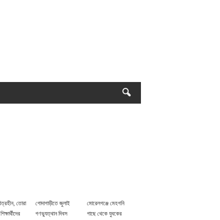
িত্রহীন, তোরা
গোদাগাড়ীতে জুলাই
মোরেলগঞ্জে মেহগনি
 শিক্ষার্থীদের
গণভ্যুত্থান দিবস
গাছে থেকে যুবকের