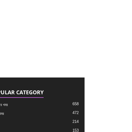
ULAR CATEGORY
658
র খবর
472
খবর
214
153