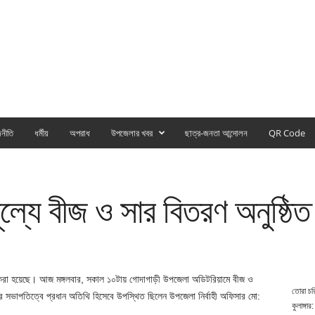
নীতি
ধর্মীয়
অপরাধ
উপজেলার খবর
ছাত্র-জনতা আন্দোলন
QR Code
ল্যে বীজ ও সার বিতরণ অনুষ্ঠিত
করা হয়েছে। আজ মঙ্গলবার, সকাল ১০টায় গোদাগাড়ী উপজেলা অডিটরিয়ামে বীজ ও
তোরা চর
র সভাপতিত্বে প্রধান অতিথি হিসেবে উপস্থিত ছিলেন উপজেলা নির্বাহী অফিসার মো:
কুলাঙ্গার: