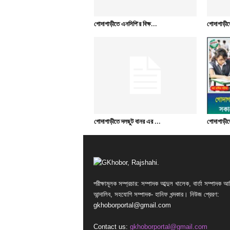
গোদাগাড়ীতে এনসিপি’র বিক্ষ...
গোদাগাড়ীত
গোদাগাড়ীতে দলছুট বানর এর ...
গোদাগাড়ীতে
পরীক্ষামূলক সম্প্রচার: সম্পাদক আব্দুল খালেক, বার্তা সম্পাদক আ
আন্দালিব, সহযোগি সম্পাদক- হানিফ খন্দকার। নিউজ প্রেরণ:
gkhoborportal@gmail.com
Contact us:
gkhoborportal@gmail.com