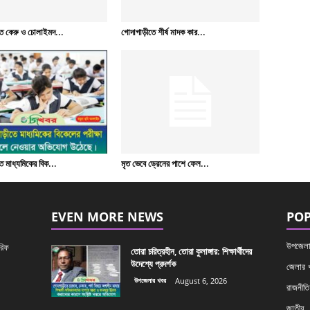
ে কেরু ও চোলাইমদ...
গোদাগাড়ীতে শীর্ষ মাদক কার...
 মাধ্যমিকের বিক...
মৃত ভেবে ড্রেনের পাশে ফেল...
EVEN MORE NEWS
POP
উপজেলা
রিফ
তোরা চরিত্রহীন, তোরা কুলাঙ্গার: শিক্ষার্থীদের
উদেশ্যে প্রদর্শক
জেলার 
উপজেলার খবর
August 6, 2026
রাজনীতি
জাতীয়