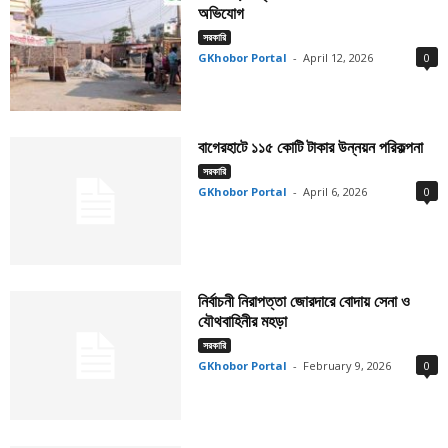
অভিযোগ
সরকারি
GKhobor Portal
-
April 12, 2026
0
বাগেরহাটে ১১৫ কোটি টাকার উন্নয়ন পরিকল্পনা
সরকারি
GKhobor Portal
-
April 6, 2026
0
নির্বাচনী নিরাপত্তা জোরদারে বোদায় সেনা ও
যৌথবাহিনীর মহড়া
সরকারি
GKhobor Portal
-
February 9, 2026
0