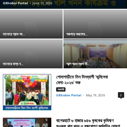
GKhobor Portal
-
June 13, 2026
তানোরে গ্রাম আ...
পঞ্চগড়ে করতোয়...
তানোরে বাল্য ব...
স্বল্প খরচে দ্রুত বি...
গোদাগাড়ীতে তিন দিনব্যাপী ‘ভূমিসেবা
মেলা-২০২৬’ শুরু
সরকারি
GKhobor Portal
-
May 19, 2026
0
বাগেরহাটে ৬ হাজার ৬৪৬ কৃষকের কৃষিঋণ
মওকুফ খাল খনন ও বৃক্ষরোপণ কর্মসূচির ঘোষণা