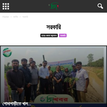
Home
জাতীয়
সরকারি
সরকারি
ছাত্র-জনতা আন্দোলন
সরকারি
গোদাগাড়ীতে খাল...