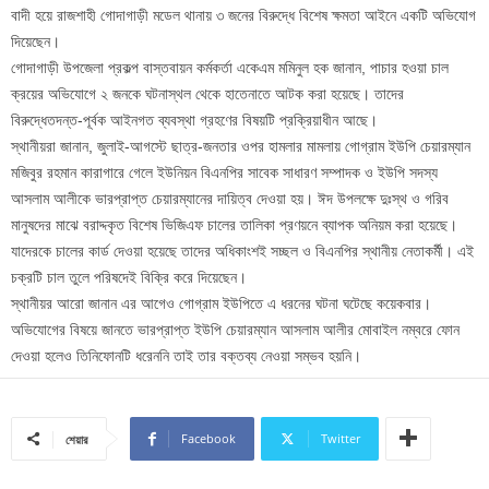
বাদী হয়ে রাজশাহী গোদাগাড়ী মডেল থানায় ৩ জনের বিরুদ্ধে বিশেষ ক্ষমতা আইনে একটি অভিযোগ
দিয়েছেন।
গোদাগাড়ী উপজেলা প্রকল্প বাস্তবায়ন কর্মকর্তা একেএম মমিনুল হক জানান, পাচার হওয়া চাল
ক্রয়ের অভিযোগে ২ জনকে ঘটনাস্থল থেকে হাতেনাতে আটক করা হয়েছে। তাদের
বিরুদ্ধেতদন্ত-পূর্বক আইনগত ব্যবস্থা গ্রহণের বিষয়টি প্রক্রিয়াধীন আছে।
স্থানীয়রা জানান, জুলাই-আগস্টে ছাত্র-জনতার ওপর হামলার মামলায় গোগ্রাম ইউপি চেয়ারম্যান
মজিবুর রহমান কারাগারে গেলে ইউনিয়ন বিএনপির সাবেক সাধারণ সম্পাদক ও ইউপি সদস্য
আসলাম আলীকে ভারপ্রাপ্ত চেয়ারম্যানের দায়িত্ব দেওয়া হয়। ঈদ উপলক্ষে দুঃস্থ ও গরিব
মানুষদের মাঝে বরাদ্দকৃত বিশেষ ভিজিএফ চালের তালিকা প্রণয়নে ব্যাপক অনিয়ম করা হয়েছে।
যাদেরকে চালের কার্ড দেওয়া হয়েছে তাদের অধিকাংশই সচ্ছল ও বিএনপির স্থানীয় নেতাকর্মী। এই
চক্রটি চাল তুলে পরিষদেই বিক্রি করে দিয়েছেন।
স্থানীয়র আরো জানান এর আগেও গোগ্রাম ইউপিতে এ ধরনের ঘটনা ঘটেছে কয়েকবার।
অভিযোগের বিষয়ে জানতে ভারপ্রাপ্ত ইউপি চেয়ারম্যান আসলাম আলীর মোবাইল নম্বরে ফোন
দেওয়া হলেও তিনিফোনটি ধরেননি তাই তার বক্তব্য নেওয়া সম্ভব হয়নি।
Facebook
Twitter
শেয়ার