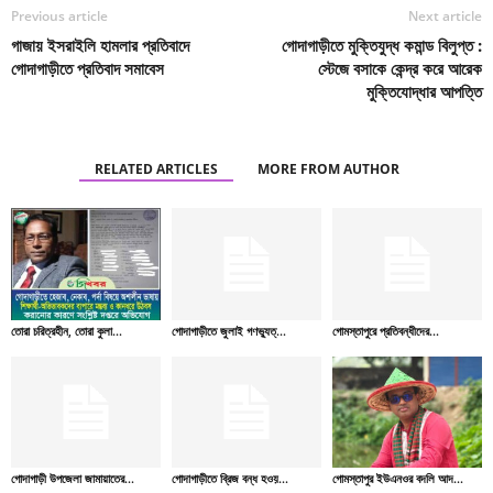
Previous article
Next article
গাজায় ইসরাইলি হামলার প্রতিবাদে
গোদাগাড়ীতে মুক্তিযুদ্ধ কমান্ড বিলুপ্ত :
গোদাগাড়ীতে প্রতিবাদ সমাবেস
স্টেজে বসাকে কেন্দ্র করে আরেক
মুক্তিযোদ্ধার আপত্তি
RELATED ARTICLES
MORE FROM AUTHOR
তোরা চরিত্রহীন, তোরা কুলা...
গোদাগাড়ীতে জুলাই গণভ্যুত্...
গোমস্তাপুরে প্রতিবন্ধীদের...
গোদাগাড়ী উপজেলা জামায়াতের...
গোদাগাড়ীতে ব্রিজ বন্ধ হওয়...
গোমস্তাপুর ইউএনওর বদলি আদ...