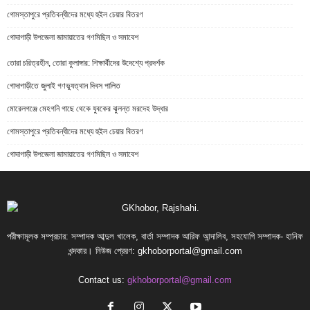
গোমস্তাপুরে প্রতিবন্ধীদের মধ্যে হুইল চেয়ার বিতরণ
গোদাগাড়ী উপজেলা জামায়াতের গণমিছিল ও সমাবেশ
তোরা চরিত্রহীন, তোরা কুলাঙ্গার: শিক্ষার্থীদের উদেশ্যে প্রদর্শক
গোদাগাড়ীতে জুলাই গণভ্যুত্থান দিবস পালিত
মোরেলগঞ্জে মেহগনি গাছে থেকে যুবকের ঝুলন্ত মরদেহ উদ্ধার
গোমস্তাপুরে প্রতিবন্ধীদের মধ্যে হুইল চেয়ার বিতরণ
গোদাগাড়ী উপজেলা জামায়াতের গণমিছিল ও সমাবেশ
পরীক্ষামূলক সম্প্রচার: সম্পাদক আব্দুল খালেক, বার্তা সম্পাদক আরিফ আন্দালিব, সহযোগি সম্পাদক- হানিফ
খন্দকার। নিউজ প্রেরণ:
gkhoborportal@gmail.com
Contact us:
gkhoborportal@gmail.com