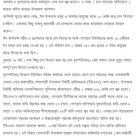
অসহায় ও দুঃস্থদের জন্য বরাদ্দকৃত এসব চাল জব্দ করেন। এ সময় । চাল পাচারের অভিযোগে ২
জনকে আটক করেছে উপজেলা প্রশাসন
সংশ্লিষ্ট সূত্রে জানা গেছে, ঈদ উপলক্ষে দুস্থ ও অসহায় মানুষের মাঝে ১০ কেজি করে চাল বিতারণ
চলছিল। এলাকার কিছু অসাধু ব্যবসায়ী ওই চালগুলো কেনার জন্য কয়েকজন লোককে নিয়োগ
করেন।
ঈদ উপলক্ষে গরীব ও দুঃস্থদের মাঝে চাল বিতরণের লক্ষে গোগ্রাম ইউনিয়নের জন্য ২৪ মেট্রিক
টন বস্তা চাল বরাদ্দ দেওয়া হয় । এই পরিমাণ চাল ২ হাজার ৩৮০ জন দুঃস্থ ও গরিব মানুষের
মাঝে বিতরণের কথা ছিল।
বুধবার ১৯ মার্চ ১ দফা কিছু চাল বিতরণ করা হয় এবং বৃহস্পতিবার২০মার্চ সকাল থেকে দুপুর পর্যন্ত
সম্পূর্ণ চাল বিতরণ দেখানো হয়।
বৃহস্পতিবার বিকেলে ইউনিয়ন পরিষদ কার্যালয় থেকে ভ্যানে যোগে চাল পাচারের সময় এলাকাবাসী
দেখতে পেয়ে রাজশাহীর গোদাগাড়ী উপজেলা নির্বাহী অফিসারকে (ইউএনও) ফোন করেন। উপজেলা
নির্বাহী অফিসার তাৎক্ষণিকভাবে পুলিশসহ ঘটনাস্থলে পৌঁছে ২ হাজার ৬৩১ কেজি চাল জব্দ করেন।
ইউএনও’র প্রতিবেদনে বলা হয়েছে, গোগ্রাম ইউনিয়নের ধাতমা গ্রামের একটি সড়ক থেকে ২৯
বস্তা, ধাতমা খাড়ি ব্রিজের কাছ থেকে ১৭ বস্তা, গোগ্রাম হাটপাড়ার মুকতাদিরের বাড়ি থেকে ৮
বস্তা ও খাদ্য অধিদপ্তরের সীলমোহরকৃত ৮৫টি খালি বস্তা জব্দ করা হয়। এসময় চাল পাচারকালে
তেরোপাড়া গ্রামের আসাদুল ও উচ্ছড়াকান্দি গ্রামের মাইনুলকে হাতেনাতে আটক করা হয়।
ইউএনও ফয়সাল আহমেদ জানান, ২০মার্চ বিকেল ৩টা থেকে সন্ধ্যা পর্যন্ত চাল আটক অভিযান
চালানো হয়। এই বিষয়ে গোদাগাড়ী উপজেলা প্রকল্প বাস্তবায়ন কর্মকর্তার দপ্তরের ১ জন কর্মচারী