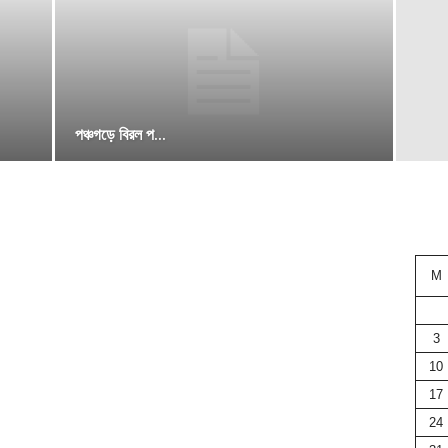
পঞ্চগড়ে বিরল প...
M
3
10
17
24