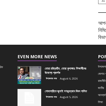
31
আপনা
নিমি
বিভ
EVEN MORE NEWS
PO
উপজেলা
রিফ
তোরা চরিত্রহীন, তোরা কুলাঙ্গার: শিক্ষার্থীদের
উদেশ্যে প্রদর্শক
জেলার 
উপজেলার খবর
August 6, 2026
রাজনীতি
জাতীয়
গোদাগাড়ীতে জুলাই গণভ্যুত্থান দিবস পালিত
আনক্যাট
উপজেলার খবর
August 5, 2026
শিক্ষা