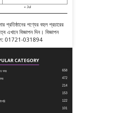
« Jul
র প্রতিষ্ঠানের পণ্যের বহুল প্রচারের
ত্বে এখানে বিজ্ঞাপন দিন। বিজ্ঞাপন
াগ: 01721-031894
PULAR CATEGORY
658
র খবর
472
খবর
214
153
122
াগরি
101