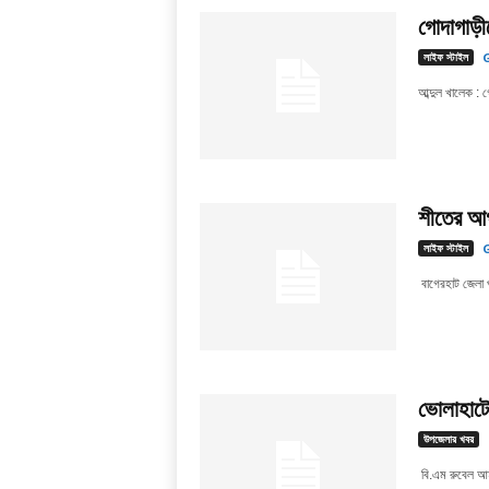
গোদাগাড়ীত
লাইফ স্টাইল
G
আব্দুল খালেক : গ
শীতের আগম
লাইফ স্টাইল
G
বাগেরহাট জেলা প্
ভোলাহাটে 
উপজেলার খবর
বি.এম রুবেল আহ