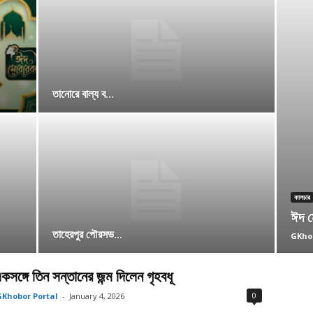
তানোরে বাল্য ব...
কালচার
ঈদ 
তাহেরপুর পৌরসভ...
GKhob
কসঙ্গে তিন সন্তানের জন্ম দিলেন গৃহবধূ
0
Khobor Portal
-
January 4, 2026