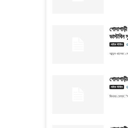
গোদাগাড়ী 
ডাস্টবিন 
লাইফ স্টাইল
G
আব্দুল খালেক: গ
গোদাগাড়ী
লাইফ স্টাইল
G
জিখবর ডেস্ক: “স