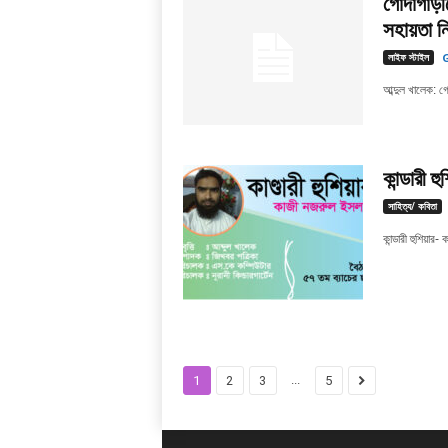
গোদাগাড়ীত
সহায়তা ন
লাইফ স্টাইল
G
আব্দুল খালেক: গো
কান্ডারী 
সাহিত্য/ কবিতা
কান্ডারী হুশিয়ার- 
...
1
2
3
5