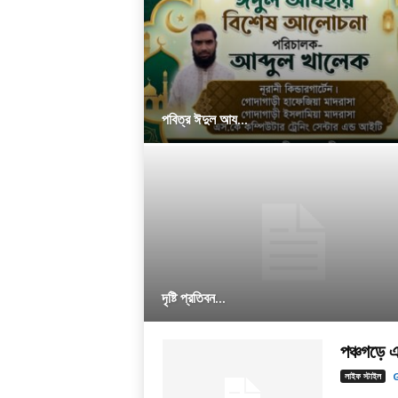
পবিত্র ঈদুল আয...
দৃষ্টি প্রতিবন...
পঞ্চগড়ে এ
লাইফ স্টাইল
G