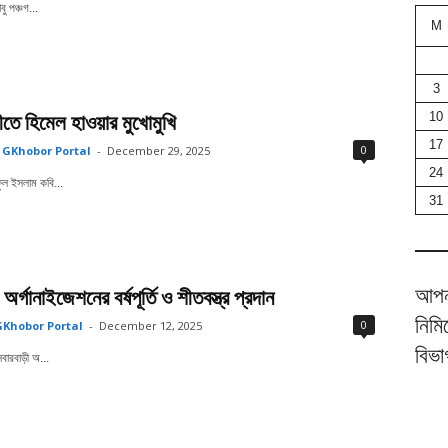
বু পঞ্চগ...
M
3
তে হিমেল হাওয়ার মুখোমুখি
10
17
0
GKhobor Portal
-
December 29, 2025
24
ল ইসলাম কবি...
31
আপনা
অর্গানাইজেশনের বর্ষপূর্তি ও শীতবস্ত্র প্রদান
নিমি
0
Khobor Portal
-
December 12, 2025
বিভ
বারবাড়ী অ...