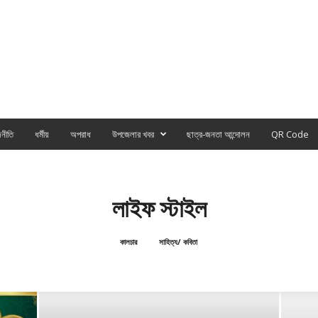
নীতি
ধর্মীয়
অপরাধ
উপজেলার খবর
ছাত্র-জনতা আন্দোলন
QR Code
লাইফ স্টাইল
কালচার
সাহিত্য/ কবিতা