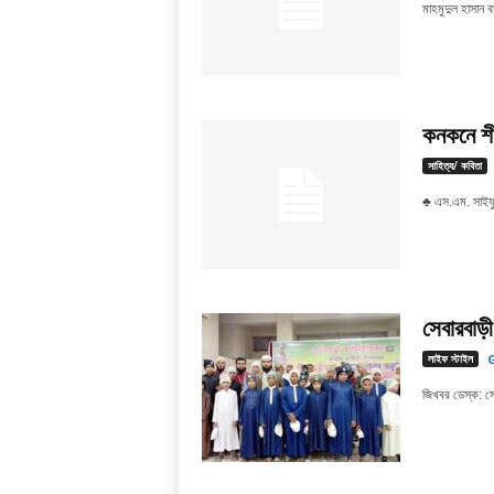
মাহমুদুল হাসান বা
কনকনে শী
সাহিত্য/ কবিতা
♣ এস.এম. সাইফু
সেবারবাড়ী 
লাইফ স্টাইল
G
জিখবর ডেস্ক: সে