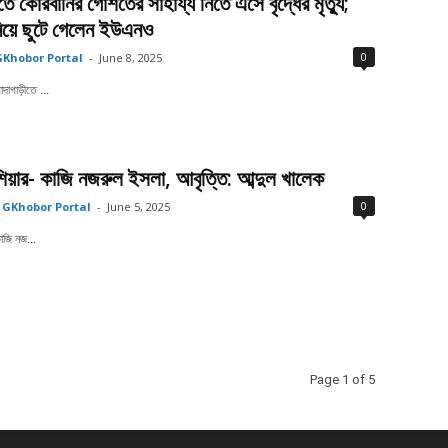
ে কোরবানির গোশতের সাহায্য নিতে এসে বৃদ্ধের মৃত্যু;
িয়ে ছুটে গেলেন ইউএনও
0
Khobor Portal
-
June 8, 2025
দাগাড়ীতে ...
হুশিয়ার- কাজি নজরুল ইসলা, আবৃত্তি: আব্দুল খালেক
0
GKhobor Portal
-
June 5, 2025
কাজি নজ...
Page 1 of 5