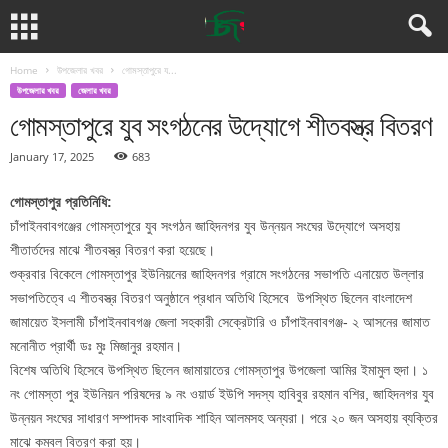
Home
উপজেলার খবর
গোমস্তাপুরে য...
উপজেলার খবর
জেলার খবর
গোমস্তাপুরে যুব সংগঠনের উদ্যোগে শীতবস্ত্র বিতরণ
January 17, 2025
683
গোমস্তাপুর প্রতিনিধি:
চাঁপাইনবাবগঞ্জের গোমস্তাপুরে যুব সংগঠন জাহিদনগর যুব উন্নয়ন সংঘের উদ্যোগে অসহায়
শীতার্তদের মাঝে শীতবস্ত্র বিতরণ করা হয়েছে।
শুক্রবার বিকেলে গোমস্তাপুর ইউনিয়নের জাহিদনগর গ্রামে সংগঠনের সভাপতি এনায়েত উল্লার
সভাপতিত্বে এ শীতবস্ত্র বিতরণ অনুষ্ঠানে প্রধান অতিথি হিসেবে উপস্থিত ছিলেন বাংলাদেশ
জামায়েত ইসলামী চাঁপাইনবাবগঞ্জ জেলা সহকারী সেক্রেটারি ও চাঁপাইনবাবগঞ্জ- ২ আসনের জামাত
মনোনীত প্রার্থী ডঃ মুঃ মিজানুর রহমান।
বিশেষ অতিথি হিসেবে উপস্থিত ছিলেন জামায়াতের গোমস্তাপুর উপজেলা আমির ইমামুল হুদা। ১
নং গোমস্তা পুর ইউনিয়ন পরিষদের ৯ নং ওয়ার্ড ইউপি সদস্য হাবিবুর রহমান বশির, জাহিদনগর যুব
উন্নয়ন সংঘের সাধারণ সম্পাদক সাংবাদিক শাহিন আলমসহ অন্যরা। পরে ২০ জন অসহায় ব্যক্তির
মাঝে কম্বল বিতরণ করা হয়।