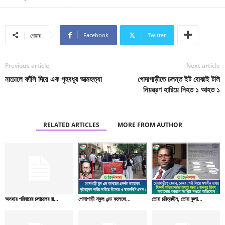
Facebook
Twitter
শেয়ার
Previous article
Next article
নাচোলে ফাঁসি দিয়ে এক গৃহবধূর আত্মহত্যা
গোদাগাড়ীতে চলন্ত ইট বোঝাই টলি
নিয়ন্ত্রণ হারিয়ে নিহত ১ আহত ১
RELATED ARTICLES
MORE FROM AUTHOR
অসহায় পরিবারের চলাচলের রা...
গোদাগাড়ী স্কুল এন্ড কলেজে...
তোরা চরিত্রহীন, তোরা কুলা...