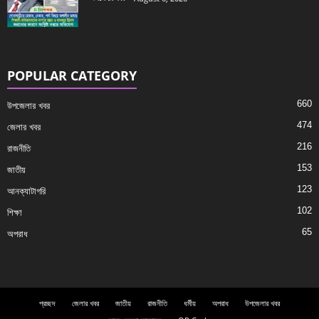
POPULAR CATEGORY
660
উপজেলার খবর
474
জেলার খবর
216
রাজনীতি
153
জাতীয়
123
আনক্যাটাগরি
102
শিক্ষা
65
অপরাধ
প্রচ্ছদ
জেলার খবর
জাতীয়
রাজনীতি
ধর্মীয়
অপরাধ
উপজেলার খবর