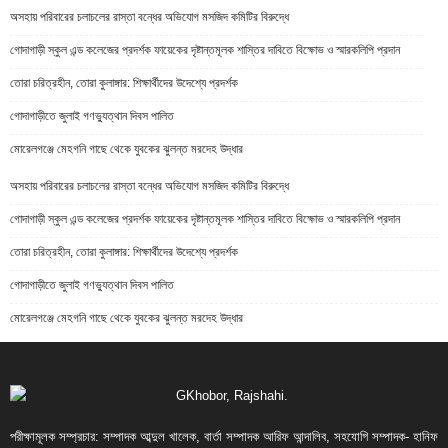
অসহায় পরিবারের চলাচলের রাস্তা বন্ধের অভিযোগ মসজিদ কমিটির বিরুদ্ধে
গোদাগাড়ী স্কুল এন্ড কলেজের প্রদর্শক ফায়েকের দৃষ্টান্তমূলক শাস্তির দাবিতে বিক্ষোভ ও স্মারকলিপি প্রদান
তোরা চরিত্রহীন, তোরা কুলাঙ্গার: শিক্ষার্থীদের উদেশ্যে প্রদর্শক
গোদাগাড়ীতে জুলাই গণভ্যুত্থান দিবস পালিত
মোরেলগঞ্জে মেহগনি গাছে থেকে যুবকের ঝুলন্ত মরদেহ উদ্ধার
অসহায় পরিবারের চলাচলের রাস্তা বন্ধের অভিযোগ মসজিদ কমিটির বিরুদ্ধে
গোদাগাড়ী স্কুল এন্ড কলেজের প্রদর্শক ফায়েকের দৃষ্টান্তমূলক শাস্তির দাবিতে বিক্ষোভ ও স্মারকলিপি প্রদান
তোরা চরিত্রহীন, তোরা কুলাঙ্গার: শিক্ষার্থীদের উদেশ্যে প্রদর্শক
গোদাগাড়ীতে জুলাই গণভ্যুত্থান দিবস পালিত
মোরেলগঞ্জে মেহগনি গাছে থেকে যুবকের ঝুলন্ত মরদেহ উদ্ধার
পরীক্ষামূলক সম্প্রচার: সম্পাদক আব্দুল খালেক, বার্তা সম্পাদক আরিফ আন্দালিব, সহযোগি সম্পাদক- হানিফ