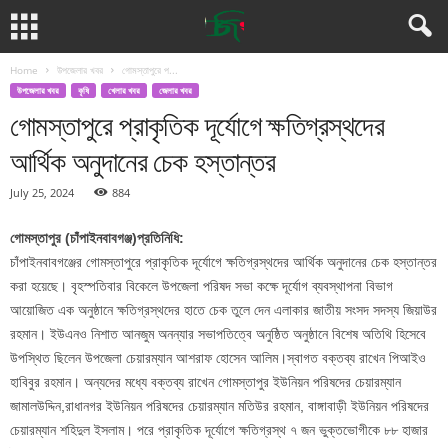
Home
উপজেলার খবর
গোমস্তাপুরে প...
উপজেলার খবর
কৃষি
খেলার খবর
জেলার খবর
গোমস্তাপুরে প্রাকৃতিক দূর্যোগে ক্ষতিগ্রস্থদের
আর্থিক অনুদানের চেক হস্তান্তর
July 25, 2024
884
গোমস্তাপুর (চাঁপাইনবাবগঞ্জ)প্রতিনিধি:
চাঁ
পাইনবাবগঞ্জের গোমস্তাপুরে প্রাকৃতিক দূর্যোগে ক্ষতিগ্রস্থদের আর্থিক অনুদানের চেক হস্তান্তর
করা হয়েছে। বৃহস্পতিবার বিকেলে উপজেলা পরিষদ সভা কক্ষে দূর্যোগ ব্যবস্থাপনা বিভাগ
আয়োজিত এক অনুষ্ঠানে ক্ষতিগ্রস্থদের হাতে চেক তুলে দেন এলাকার জাতীয় সংসদ সদস্য জিয়াউর
রহমান। ইউএনও নিশাত আনজুম অনন্যার সভাপতিত্বে অনুষ্ঠিত অনুষ্ঠানে বিশেষ অতিথি হিসেবে
উপস্থিত ছিলেন উপজেলা চেয়ারম্যান আশরাফ হোসেন আলিম।স্বাগত বক্তব্য রাখেন পিআইও
হাবিবুর রহমান। অন্যদের মধ্যে বক্তব্য রাখেন গোমস্তাপুর ইউনিয়ন পরিষদের চেয়ারম্যান
জামালউদ্দিন,রাধানগর ইউনিয়ন পরিষদের চেয়ারম্যান মতিউর রহমান, বাঙ্গাবাড়ী ইউনিয়ন পরিষদের
চেয়ারম্যান শহিদুল ইসলাম। পরে প্রাকৃতিক দূর্যোগে ক্ষতিগ্রস্থ ৭ জন ভুক্তভোগীকে ৮৮ হাজার