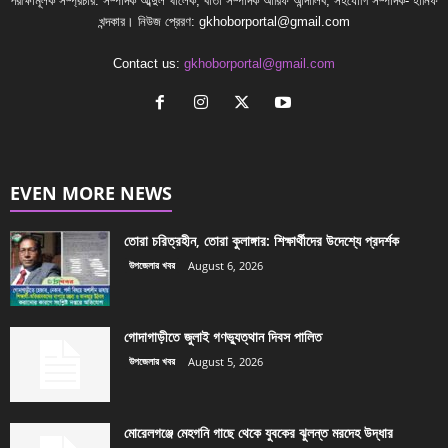
পরীক্ষামূলক সম্প্রচার: সম্পাদক আব্দুল খালেক, বার্তা সম্পাদক আরিফ আন্দালিব, সহযোগি সম্পাদক- হানিফ
খন্দকার। নিউজ প্রেরণ:
gkhoborportal@gmail.com
Contact us:
gkhoborportal@gmail.com
EVEN MORE NEWS
তোরা চরিত্রহীন, তোরা কুলাঙ্গার: শিক্ষার্থীদের উদেশ্যে প্রদর্শক
উপজেলার খবর
August 6, 2026
গোদাগাড়ীতে জুলাই গণভ্যুত্থান দিবস পালিত
উপজেলার খবর
August 5, 2026
মোরেলগঞ্জে মেহগনি গাছে থেকে যুবকের ঝুলন্ত মরদেহ উদ্ধার