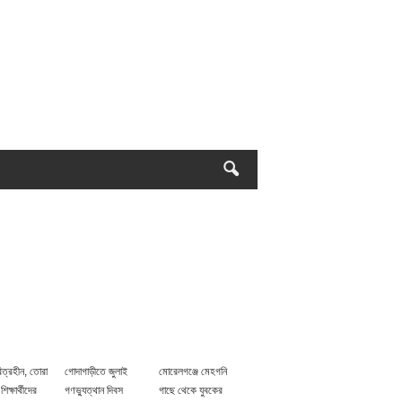
িত্রহীন, তোরা
গোদাগাড়ীতে জুলাই
মোরেলগঞ্জে মেহগনি
 শিক্ষার্থীদের
গণভ্যুত্থান দিবস
গাছে থেকে যুবকের