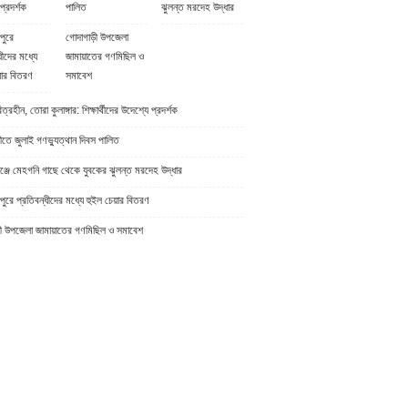
প্রদর্শক
পালিত
ঝুলন্ত মরদেহ উদ্ধার
পুরে
গোদাগাড়ী উপজেলা
ধীদের মধ্যে
জামায়াতের গণমিছিল ও
়ার বিতরণ
সমাবেশ
্রহীন, তোরা কুলাঙ্গার: শিক্ষার্থীদের উদেশ্যে প্রদর্শক
ীতে জুলাই গণভ্যুত্থান দিবস পালিত
্জে মেহগনি গাছে থেকে যুবকের ঝুলন্ত মরদেহ উদ্ধার
ুরে প্রতিবন্ধীদের মধ্যে হুইল চেয়ার বিতরণ
ী উপজেলা জামায়াতের গণমিছিল ও সমাবেশ