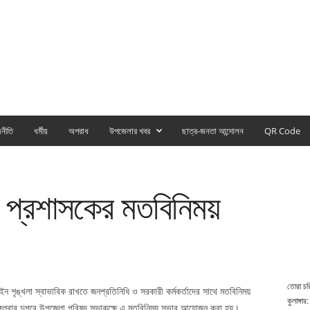
নীতি
ধর্মীয়
অপরাধ
উপজেলার খবর
ছাত্র-জনতা আন্দোলন
QR Code
া প্রশাসকের মতবিনিময়
তোরা চর
ন শৃঙ্খলা স্বাভাবিক রাখতে জনপ্রতিনিধি ও সরকারী কর্মকর্তাদের সাথে মতবিনিময়
কুলাঙ্গার:
্গলবার দুপুরে উপজেলা পরিষদ সভাকক্ষে এ মতবিনিময় সভার আয়োজন করা হয়।