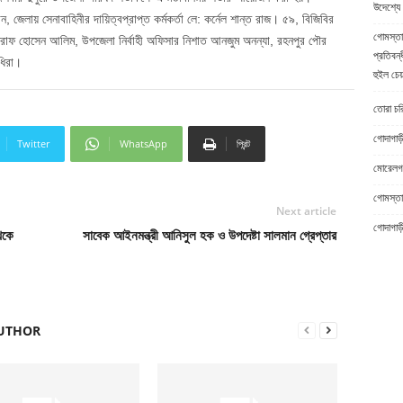
উদেশ্যে 
জেলায় সেনাবাহিনীর দায়িত্বপ্রাপ্ত কর্মকর্তা লে: কর্নেল শান্ত রাজ। ৫৯, বিজিবির
গোমস্তা
রাফ হোসেন আলিম, উপজেলা নির্বাহী অফিসার নিশাত আনজুম অনন্যা, রহনপুর পৌর
প্রতিবন্
ধিরা।
হুইল চেয
তোরা চরিত
গোদাগাড়
Twitter
WhatsApp
প্রিন্ট
মোরেলগঞ
গোমস্তাপ
Next article
গোদাগাড়
েকে
সাবেক আইনমন্ত্রী আনিসুল হক ও উপদেষ্টা সালমান গ্রেপ্তার
UTHOR