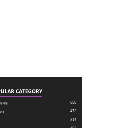
ULAR CATEGORY
658
র খবর
472
খবর
214