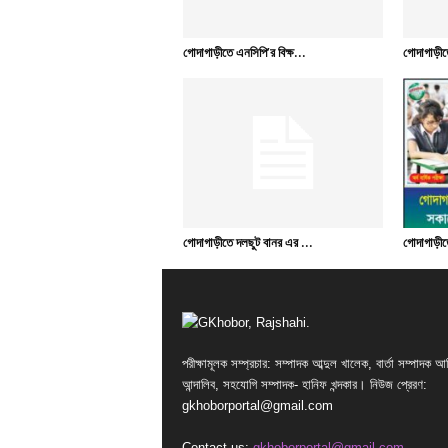
গোদাগাড়ীতে এনসিপি’র বিক্ষ...
গোদাগাড়ীত
গোদাগাড়ীতে দলছুট বানর এর ...
গোদাগাড়ীতে
পরীক্ষামূলক সম্প্রচার: সম্পাদক আব্দুল খালেক, বার্তা সম্পাদক আ
আন্দালিব, সহযোগি সম্পাদক- হানিফ খন্দকার। নিউজ প্রেরণ:
gkhoborportal@gmail.com
Contact us:
gkhoborportal@gmail.com