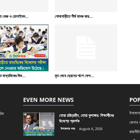
ে কেরু ও চোলাইমদ...
গোদাগাড়ীতে শীর্ষ মাদক কার...
 মাধ্যমিকের বিক...
মৃত ভেবে ড্রেনের পাশে ফেল...
EVEN MORE NEWS
POP
উপজেলা
রিফ
তোরা চরিত্রহীন, তোরা কুলাঙ্গার: শিক্ষার্থীদের
উদেশ্যে প্রদর্শক
জেলার 
উপজেলার খবর
August 6, 2026
রাজনীতি