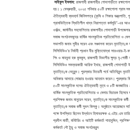
সাইফুল ইসলাম:
রাজশাহী রাজশাহীর গোদাগাড়ীতে রক্ষাগোলা
হয়। ১ ফেব্রুয়ারী, ২০২৫ শনিবার ৫০টি রক্ষাগোলা গ্রাম
ঐতিহ্যবাহী ব্যবহার্য জিনিসপত্র (কৃষি ও শিকার যন্ত্রপাতি, গ
গ্রামভিত্তিক স্থিতিশীল খাদ্য নিরাপত্তা কর্মসূচি”-এর 
ওর্য়াল্ড, জার্মানীর সহযোগিতায় রাজশাহীর গোদাগাড়ী উপজেলার 
সমাজ সংগঠনসমূহের বার্ষিক সাংস্কৃতিক প্রতিযোগিতা ও মে
সভাপতি জনাব সুধীর সরেন এবং সঞ্চালনা করেন নৃতাত্তি¡ক সা
সিসিবিভিও’র নির্বাহী প্রধান বীর মুক্তিযোদ্ধা সারওয়ার-ই-কাম
শিং ও মাহবুবা হক কুমকুম, রাজশাহী বিভাগীয় ক্ষুদ্র নৃ-গোষ্
সিসিবিভিও সমন্বয়কারী আরিফ ইথার, রাজশাহী গোদাগাড়ী উপ
নৃতাত্তি¡ক নেতৃবৃন্দ। পুরস্কার বিতরনী পর্বে অতিথিবৃন্দ ন
অধিকার আদায়ে সোচ্চার হওয়ার আহবান করেন। পুরষ্কার বিত
৫০টি সাংস্কৃতিক দলের ঐতিহ্যবাহী নৃত্য ও ৮টি জনজাতির ২০
বার্ষিক সাংস্কৃতিক প্রতিযোগিতার ও মেলায় বিচারক হিসেবে দ
প্রশিক্ষক জনাব মানুয়েল সরেন, নৃতাত্তি¡ক সাংস্কৃতিক কর্মী
নৃতাত্তি¡ক সমাজ কর্মী সুবল কিস্কু। অনুষ্ঠানে আয়োজনে সার
পক্ষে উপস্থিত ছিলেন উর্দ্ধতন হিসাবরক্ষক এ.এইচ.এম তারিক, উ
প্রদীপ মার্ডী, মনিটরিং ও আইটি কর্মকর্তা শাহাবুদ্দিন, প্রশিক
কর্মকর্তা পৌ টুডু ও সমাজ সংগঠকবৃন্দ