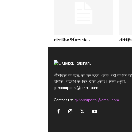
গোদাগাড়ীতে শীর্ষ মাদক কার...
গোদাগাড়ীত
পরীক্ষামূলক সম্প্রচার: সম্পাদক আব্দুল খালেক, বার্তা সম্পাদক আ
আন্দালিব, সহযোগি সম্পাদক- হানিফ খন্দকার। নিউজ প্রেরণ:
gkhoborportal@gmail.com
Contact us:
gkhoborportal@gmail.com