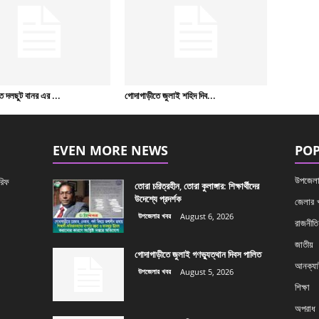
ে দলছুট বানর এর ...
গোদাগাড়ীতে জুলাই শহিদ দিব...
EVEN MORE NEWS
POP
উপজেলা
রিফ
তোরা চরিত্রহীন, তোরা কুলাঙ্গার: শিক্ষার্থীদের
উদেশ্যে প্রদর্শক
জেলার 
উপজেলার খবর
August 6, 2026
রাজনীতি
জাতীয়
গোদাগাড়ীতে জুলাই গণভ্যুত্থান দিবস পালিত
আনক্যাট
উপজেলার খবর
August 5, 2026
শিক্ষা
অপরাধ