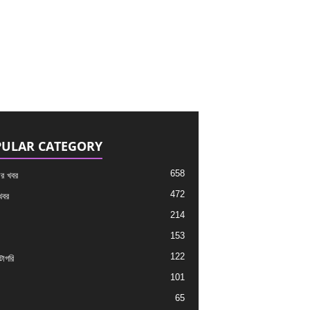
ULAR CATEGORY
658
র খবর
472
খবর
214
153
122
াগরি
101
65