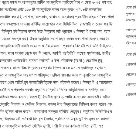
 গ্রাম সমাজ সংগঠনসমূহের বার্ষিক সাংস্কৃতিক প্রতিযোগিতা ও মেলা ২০২৫ সমাপ্ত:
তোরা চর
 সমাজ সংগঠনের মোট ১০০ টি সাংস্কৃতিক দলের অংশগ্রহণে এবং ৮টি জনজাতির
কুলাঙ্গার:
ৃহস্থালি ব্যবহার্য, পোশাক, অলংকার, খাবার ও অন্যান্য) প্রদর্শনীর মাধ্যমে “রক্ষাগোলা
উদেশ্যে 
আওতায় রক্ষাগোলা সমন্বয় কমিটির আয়োজনে এবং সিসিবিভিও, রাজশাহী ও ব্রেড ফর দি
গোমস্তা
রিশিকুল ইউনিয়নের কাদমা উচ্চ বিদ্যালয় মাঠ প্রাঙ্গনে ২ দিনব্যাপী রক্ষাগোলা গ্রাম
প্রতিবন্
লা ২০২৫ সমাপ্ত হয়। উক্ত অনুষ্ঠানে সভাপতিত্ব করেন রক্ষাগোলা সমন্বয় কমিটির
হুইল চেয
ংস্কৃতিক কর্মী হ্যাপি সরেন ও মানিক এক্কা। পুরষ্কার বিতরনী পর্বে অতিথি ছিলেন ,
াল, দাতা সংস্থা ব্রেড ফর দি ওয়ার্ল্ড, জার্মানী প্রতিনিধি পামেলা ম্যাটসচার, রণবীর
তোরা চরিত
ঠী কালচারাল একাডেমীর গবেষণা কর্মকর্তা ও উপ-পরিচালক (অ:দা:) বেঞ্জামিন টুডু,
গোদাগাড়
জেলার কাদমা উচ্চ বিদ্যালয়ের প্রধান শিক্ষক এ.কে.এম মোস্তাফিজুর রহমান ও
মোরেলগঞ
ৃতাত্তি¡ক সংস্কৃতিক সংরক্ষণ ও পরিসৃজনে ভূমিকা রাখবার জন্য ও নৃতাত্তিক সংস্কৃতিক
রন শেষে অতিথিবৃন্দ জনজাতিভিত্তিক স্টল পরিদর্শন করেন। দিনব্যাপী এ আয়োজনে
গোমস্তাপ
টি স্টল প্রর্দশন করবার মধ্য দিয়ে দ্বিতীয় দিনের আনুষ্ঠানিকতার সমাপ্তি হয়।
গোদাগাড়
ায়িত্ব পালন করেন। রাজশাহী বিভাগীয় ক্ষুদ্র নৃ-গোষ্ঠী কালচারাল একাডেমীর সঙ্গীত
 জ্যোতি বিশ্বাস ও ডেভিড বিশ্বাস, কাদমা উচ্চ বিদ্যালয়ের শিক্ষিকা কল্পনা সরেন এবং
্বিক ভূমিকা পালন করেন। রক্ষাগোলা সমন্বয় কমিটির নেতৃবৃন্দ। অনুষ্ঠানে সিসিবিভিও’র
র্দ্ধতন মাঠ কর্মকর্তা নিরাবুল ইসলাম, প্রতিবেদন-ডক্যুমেন্টেশন-মূল্যায়ন কর্মকর্তা
্ষণ ও সাংস্কৃতিক কর্মকর্তা সৌমিক ডুমরী, নারী উন্নয়ন কর্মকর্তা সবিতা রানী, মাঠ