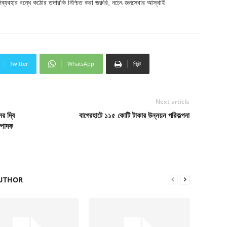
 অপব্যবহার বন্ধে কঠোর তদারকি নিশ্চিত করা জরুরি, নচেৎ জনসেবার আস্থাই
Twitter
WhatsApp
প্রিন্ট
Next article
র দ্বি
বাগেরহাটে ১১৫ কোটি টাকার উন্নয়ন পরিকল্পনা
্পাদক
UTHOR