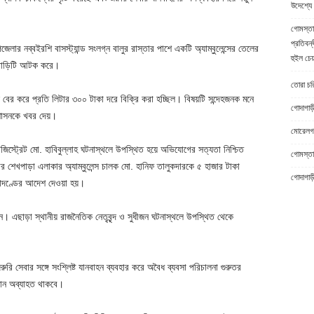
উদেশ্যে 
গোমস্তা
প্রতিবন্
ার নব্বইরশি বাসস্ট্যান্ড সংলগ্ন বালুর রাস্তার পাশে একটি অ্যাম্বুলেন্সের তেলের
হুইল চেয
া গাড়িটি আটক করে।
তোরা চরিত
ট্রল বের করে প্রতি লিটার ৩০০ টাকা দরে বিক্রি করা হচ্ছিল। বিষয়টি সন্দেহজনক মনে
গোদাগাড়
রশাসনকে খবর দেয়।
মোরেলগঞ
্যাজিস্ট্রেট মো. হাবিবুল্লাহ ঘটনাস্থলে উপস্থিত হয়ে অভিযোগের সত্যতা নিশ্চিত
গোমস্তাপ
র শেখপাড়া এলাকার অ্যাম্বুলেন্স চালক মো. হানিফ তালুকদারকে ৫ হাজার টাকা
গোদাগাড়
রাদণ্ডের আদেশ দেওয়া হয়।
। এছাড়া স্থানীয় রাজনৈতিক নেতৃবৃন্দ ও সুধীজন ঘটনাস্থলে উপস্থিত থেকে
ি সেবার সঙ্গে সংশ্লিষ্ট যানবাহন ব্যবহার করে অবৈধ ব্যবসা পরিচালনা গুরুতর
ান অব্যাহত থাকবে।