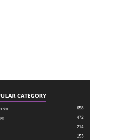
ULAR CATEGORY
658
র খবর
472
খবর
214
153