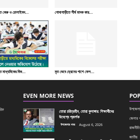
ে কেরু ও চোলাইমদ...
গোদাগাড়ীতে শীর্ষ মাদক কার...
 মাধ্যমিকের বিক...
মৃত ভেবে ড্রেনের পাশে ফেল...
EVEN MORE NEWS
POP
উপজেলা
রিফ
তোরা চরিত্রহীন, তোরা কুলাঙ্গার: শিক্ষার্থীদের
উদেশ্যে প্রদর্শক
জেলার 
উপজেলার খবর
August 6, 2026
রাজনীতি
জাতীয়