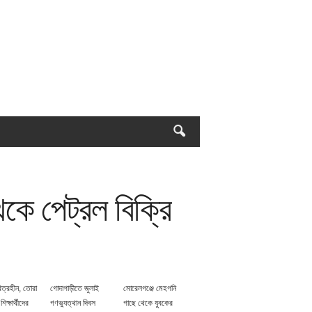
েকে পেট্রল বিক্রি
িত্রহীন, তোরা
গোদাগাড়ীতে জুলাই
মোরেলগঞ্জে মেহগনি
 শিক্ষার্থীদের
গণভ্যুত্থান দিবস
গাছে থেকে যুবকের