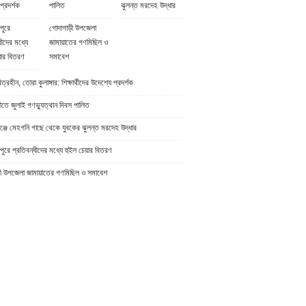
প্রদর্শক
পালিত
ঝুলন্ত মরদেহ উদ্ধার
পুরে
গোদাগাড়ী উপজেলা
ধীদের মধ্যে
জামায়াতের গণমিছিল ও
়ার বিতরণ
সমাবেশ
্রহীন, তোরা কুলাঙ্গার: শিক্ষার্থীদের উদেশ্যে প্রদর্শক
ীতে জুলাই গণভ্যুত্থান দিবস পালিত
্জে মেহগনি গাছে থেকে যুবকের ঝুলন্ত মরদেহ উদ্ধার
ুরে প্রতিবন্ধীদের মধ্যে হুইল চেয়ার বিতরণ
ী উপজেলা জামায়াতের গণমিছিল ও সমাবেশ