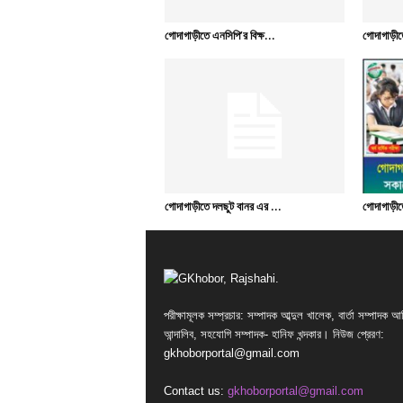
গোদাগাড়ীতে এনসিপি’র বিক্ষ...
গোদাগাড়ীত
গোদাগাড়ীতে দলছুট বানর এর ...
গোদাগাড়ীতে
পরীক্ষামূলক সম্প্রচার: সম্পাদক আব্দুল খালেক, বার্তা সম্পাদক আ
আন্দালিব, সহযোগি সম্পাদক- হানিফ খন্দকার। নিউজ প্রেরণ:
gkhoborportal@gmail.com
Contact us:
gkhoborportal@gmail.com