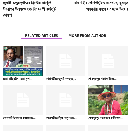
জুলাই অভ্যুত্থানের দ্বিতীয় বর্ষপূর্তি
রাজশাহীর গোদাগাড়ীতে আমগাছে ঝুলন্ত
উদযাপন উপলক্ষে ৩৬ দিনব্যাপী কর্মসূচি
অবস্থায় যুবকের মরদেহ উদ্ধার
ঘোষণা
RELATED ARTICLES
MORE FROM AUTHOR
তোরা চরিত্রহীন, তোরা কুলা...
গোদাগাড়ীতে জুলাই গণভ্যুত্...
গোমস্তাপুরে প্রতিবন্ধীদের...
গোদাগাড়ী উপজেলা জামায়াতের...
গোদাগাড়ীতে ব্রিজ বন্ধ হওয়...
গোমস্তাপুর ইউএনওর বদলি আদ...