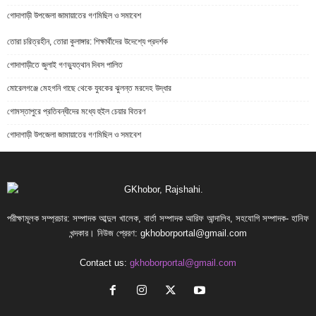
গোদাগাড়ী উপজেলা জামায়াতের গণমিছিল ও সমাবেশ
তোরা চরিত্রহীন, তোরা কুলাঙ্গার: শিক্ষার্থীদের উদেশ্যে প্রদর্শক
গোদাগাড়ীতে জুলাই গণভ্যুত্থান দিবস পালিত
মোরেলগঞ্জে মেহগনি গাছে থেকে যুবকের ঝুলন্ত মরদেহ উদ্ধার
গোমস্তাপুরে প্রতিবন্ধীদের মধ্যে হুইল চেয়ার বিতরণ
গোদাগাড়ী উপজেলা জামায়াতের গণমিছিল ও সমাবেশ
পরীক্ষামূলক সম্প্রচার: সম্পাদক আব্দুল খালেক, বার্তা সম্পাদক আরিফ আন্দালিব, সহযোগি সম্পাদক- হানিফ
খন্দকার। নিউজ প্রেরণ:
gkhoborportal@gmail.com
Contact us:
gkhoborportal@gmail.com