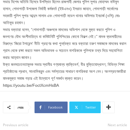
সভায় বিশেষ অতিথি হিসেবে উপস্থিত ছিলেন রাজশাহী জেলার পুলিশ সুপার মোহাম্মদ নাঈমুল
হাসান, গোদাগাড়ী উপজেলা নির্বাহী কর্মকর্তা (ইউএনও) ইসরাত জাহান, গোদাগাড়ী সার্কেলের
সহকারী পুলিশ সুপার আব্দুস সালাম এবং গোদাগাড়ী মডেল থানার অফিসার ইনচার্জ (ওসি) মোঃ
আতিকুর রহমান।
সভায় বক্তারা বলেন, “গোদাগাড়ী অঞ্চলকে মাদকের অভিশাপ থেকে মুক্ত করতে পুলিশ ও
জনগণের যৌথ অংশীদারিত্ব বা কমিউনিটি পুলিশিংয়ের কোনো বিকল্প নেই।” মাদক ব্যবসায়ীদের
বিরুদ্ধে ‘জিরো টলারেন্স’ নীতি গ্রহণের কথা পুনর্ব্যক্ত করে বক্তারা তরুণ সমাজকে মাদকের করাল
গ্রাস থেকে রক্ষা করতে সকল অভিভাবক ও সচেতন নাগরিককে পুলিশকে তথ্য দিয়ে সহযোগিতা
করার আহ্বান জানান।
উক্ত জনসচেতনতামূলক সভায় স্থানীয় গণ্যমান্য ব্যক্তিবর্গ, বীর মুক্তিযোদ্ধাগণ, বিভিন্ন শিক্ষা
প্রতিষ্ঠানের প্রধান, সাংবাদিকবৃন্দ এবং সর্বস্তরের সাধারণ নাগরিকরা অংশ নেন। অংশগ্রহণকারীরা
মাদকমুক্ত সমাজ গড়ার এই উদ্যোগে পূর্ণ সমর্থন ব্যক্ত করেন।
https://youtu.be/FoctXcmHsBA
Facebook
Twitter
শেয়ার
Previous article
Next article