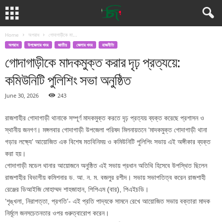
Home
অপরাধ
গোদাগাড়ীকে মা...
অপরাধ
উপজেলার খবর
জাতীয়
জেলার খবর
রাজনীতি
গোদাগাড়ীকে মাদকমুক্ত করার দৃঢ় প্রত্যয়ে:
কমিউনিটি পুলিশিং সভা অনুষ্ঠিত
June 30, 2026
243
রাজশাহীর গোদাগাড়ী থানাকে সম্পূর্ণ মাদকমুক্ত করতে দৃঢ় প্রত্যয় ব্যক্ত করেছে প্রশাসন ও
স্থানীয় জনগণ। মঙ্গলবার গোদাগাড়ী উপজেলা পরিষদ মিলনায়তনে ‘মাদকমুক্ত গোদাগাড়ী থানা
গড়ার লক্ষ্যে’ আয়োজিত এক বিশেষ মতবিনিময় ও কমিউনিটি পুলিশিং সভায় এই অঙ্গীকার ব্যক্ত
করা হয়।
গোদাগাড়ী মডেল থানার আয়োজনে অনুষ্ঠিত এই সভায় প্রধান অতিথি হিসেবে উপস্থিত ছিলেন
রাজশাহীর বিভাগীয় কমিশনার ড. আ. ন. ম. বজলুর রশীদ। সভায় সভাপতিত্ব করেন রাজশাহী
রেঞ্জের ডিআইজি মোহাম্মদ শাহজাহান, পিপিএম (বার), পিএইচডি।
‘শৃঙ্খলা, নিরাপত্তা, প্রগতি’- এই প্রতি পাদ্যকে সামনে রেখে আয়োজিত সভায় বক্তারা মাদক
নির্মূলে জনসচেতনতার ওপর গুরুত্বারোপ করেন।