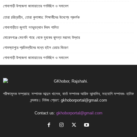
গোদাগাড়ী উপজেলা জামায়াতের গণমিছিল ও সমাবেশ
তোরা চরিত্রহীন, তোরা কুলাঙ্গার: শিক্ষার্থীদের উদেশ্যে প্রদর্শক
গোদাগাড়ীতে জুলাই গণভ্যুত্থান দিবস পালিত
মোরেলগঞ্জে মেহগনি গাছে থেকে যুবকের ঝুলন্ত মরদেহ উদ্ধার
গোমস্তাপুরে প্রতিবন্ধীদের মধ্যে হুইল চেয়ার বিতরণ
গোদাগাড়ী উপজেলা জামায়াতের গণমিছিল ও সমাবেশ
পরীক্ষামূলক সম্প্রচার: সম্পাদক আব্দুল খালেক, বার্তা সম্পাদক আরিফ আন্দালিব, সহযোগি সম্পাদক- হানিফ
খন্দকার। নিউজ প্রেরণ:
gkhoborportal@gmail.com
Contact us:
gkhoborportal@gmail.com