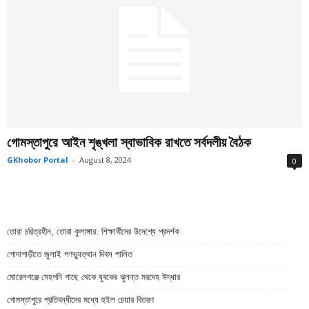
গোমস্তাপুরে আইন শৃঙ্খলা স্বাভাবিক রাখতে সর্বদলীয় বৈঠক
GKhobor Portal
-
August 8, 2024
0
তোরা চরিত্রহীন, তোরা কুলাঙ্গার: শিক্ষার্থীদের উদেশ্যে প্রদর্শক
গোদাগাড়ীতে জুলাই গণভ্যুত্থান দিবস পালিত
মোরেলগঞ্জে মেহগনি গাছে থেকে যুবকের ঝুলন্ত মরদেহ উদ্ধার
গোমস্তাপুরে প্রতিবন্ধীদের মধ্যে হুইল চেয়ার বিতরণ