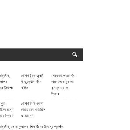
িত্রহীন,
গোদাগাড়ীতে জুলাই
মোরেলগঞ্জে মেহগনি
াঙ্গার:
গণভ্যুত্থান দিবস
গাছে থেকে যুবকের
থীদের উদেশ্যে
পালিত
ঝুলন্ত মরদেহ
উদ্ধার
পুরে
গোদাগাড়ী উপজেলা
ধীদের মধ্যে
জামায়াতের গণমিছিল
য়ার বিতরণ
ও সমাবেশ
ত্রহীন, তোরা কুলাঙ্গার: শিক্ষার্থীদের উদেশ্যে প্রদর্শক