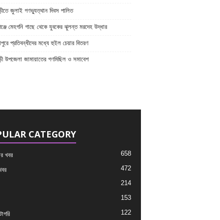
ীতে জুলাই গণভ্যুত্থান দিবস পালিত
্জে মেহগনি গাছে থেকে যুবকের ঝুলন্ত মরদেহ উদ্ধার
পুরে প্রতিবন্ধীদের মধ্যে হুইল চেয়ার বিতরণ
ড়ী উপজেলা জামায়াতের গণমিছিল ও সমাবেশ
PULAR CATEGORY
658
র খবর
472
খবর
214
153
122
াগরি