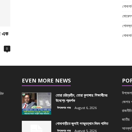
গোদাগাড়
মোরেলগঞ
গোমস্তা
ার এক
গোদাগা
0
EVEN MORE NEWS
PO
উপজেলা
রিফ
তোরা চরিত্রহীন, তোরা কুলাঙ্গার: শিক্ষার্থীদের
উদেশ্যে প্রদর্শক
জেলার 
উপজেলার খবর
August 6, 2026
রাজনীতি
জাতীয়
গোদাগাড়ীতে জুলাই গণভ্যুত্থান দিবস পালিত
আনক্যাট
উপজেলার খবর
August 5, 2026