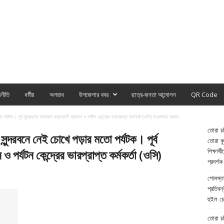
নীতি
ধর্মীয়
অপরাধ
উপজেলার খবর
ছাত্র-জনতা আন্দোলন
QR Code
্যটক। পূর্ব সুন্দরবনের করমজল বন্যপ্রাণী প্রজনন ও পর্যটন কেন্দ্রের ভারপ্রাপ্ত কর্মকর্তা (ওসি) হাওলাদার আজাদ
তোরা চর
্দরবনে নেই চোখে পড়ার মতো পর্যটক। পূর্ব
তোরা কুল
 পর্যটন কেন্দ্রের ভারপ্রাপ্ত কর্মকর্তা (ওসি)
শিক্ষার্
প্রদর্শক
গোমস্তা
প্রতিবন্
হুইল চে
তোরা চরি