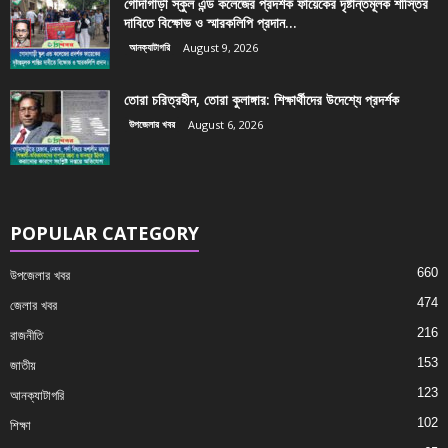
গোদাগাড়ী স্কুল এন্ড কলেজের প্রদর্শক ফায়েকের দৃষ্টান্তমূলক শাস্তির
দাবিতে বিক্ষোভ ও স্মারকলিপি প্রদান...
আনক্যাটাগরি
August 9, 2026
তোরা চরিত্রহীন, তোরা কুলাঙ্গার: শিক্ষার্থীদের উদেশ্যে প্রদর্শক
উপজেলার খবর
August 6, 2026
POPULAR CATEGORY
660
উপজেলার খবর
474
জেলার খবর
216
রাজনীতি
153
জাতীয়
123
আনক্যাটাগরি
102
শিক্ষা