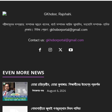
পরীক্ষামূলক সম্প্রচার: সম্পাদক আব্দুল খালেক, বার্তা সম্পাদক আরিফ আন্দালিব, সহযোগি সম্পাদক- হানিফ
খন্দকার। নিউজ প্রেরণ:
gkhoborportal@gmail.com
Contact us:
gkhoborportal@gmail.com
EVEN MORE NEWS
তোরা চরিত্রহীন, তোরা কুলাঙ্গার: শিক্ষার্থীদের উদেশ্যে প্রদর্শক
উপজেলার খবর
August 6, 2026
গোদাগাড়ীতে জুলাই গণভ্যুত্থান দিবস পালিত