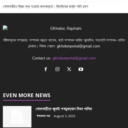
গোদাগাড়ীতে ব্রিজ বন্ধ হওয়ায় জলাবদ্ধতা : ক্লিনিকের বর্জ্যে পানি দুষণ
পরীক্ষামূলক সম্প্রচার: সম্পাদক আব্দুল খালেক, বার্তা সম্পাদক আরিফ আন্দালিব, সহযোগি সম্পাদক- হানিফ
খন্দকার। নিউজ প্রেরণ:
gkhoborportal@gmail.com
Contact us:
gkhoborportal@gmail.com
EVEN MORE NEWS
গোদাগাড়ীতে জুলাই গণভ্যুত্থান দিবস পালিত
উপজেলার খবর
August 5, 2026