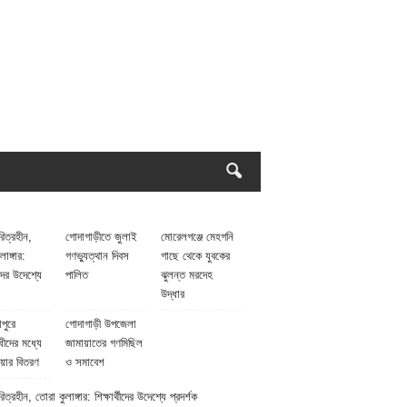
িত্রহীন,
গোদাগাড়ীতে জুলাই
মোরেলগঞ্জে মেহগনি
াঙ্গার:
গণভ্যুত্থান দিবস
গাছে থেকে যুবকের
থীদের উদেশ্যে
পালিত
ঝুলন্ত মরদেহ
উদ্ধার
পুরে
গোদাগাড়ী উপজেলা
ধীদের মধ্যে
জামায়াতের গণমিছিল
য়ার বিতরণ
ও সমাবেশ
ত্রহীন, তোরা কুলাঙ্গার: শিক্ষার্থীদের উদেশ্যে প্রদর্শক