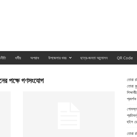
নীতি
ধর্মীয়
অপরাধ
উপজেলার খবর
ছাত্র-জনতা আন্দোলন
QR Code
নের পক্ষে গণসংযোগ
তোরা চর
তোরা কুল
শিক্ষার্
প্রদর্শক
গোমস্তা
প্রতিবন্
হুইল চে
তোরা চরি