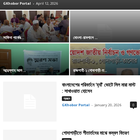
GKhobor Portal
-
April 12, 2026
সাফিনা পার্কের...
মোংলা-রামপালে ...
আব্দুল্লাহ আল ...
রাজশাহী-১ গোদাগাড়ী-ত...
বাংলাদেশের পরিবর্তনে ‘হ্যাঁ’ ভোটে সিল মারা মাস্ট
: সাখাওয়াত হোসেন
প্রচ্ছদ
GKhobor Portal
-
January 20, 2026
0
গোদাগাড়ীতে শীতার্তদের মাঝে কম্বল বিতরণ