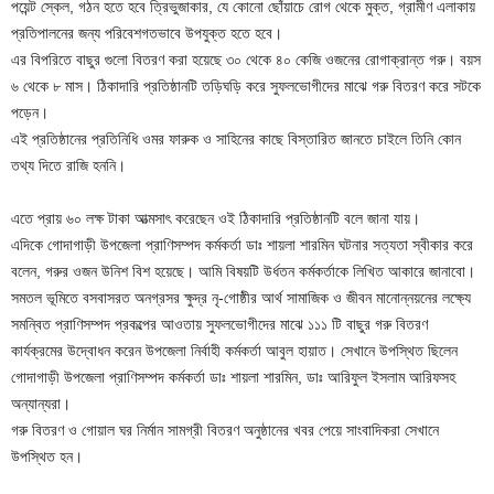
পয়েন্ট স্কেল, গঠন হতে হবে ত্রিভুজাকার, যে কোনো ছোঁয়াচে রোগ থেকে মুক্ত, গ্রামীণ এলাকায়
প্রতিপালনের জন্য পরিবেশগতভাবে উপযুক্ত হতে হবে।
এর বিপরিতে বাছুর গুলো বিতরণ করা হয়েছে ৩০ থেকে ৪০ কেজি ওজনের রোগাক্রান্ত গরু। বয়স
৬ থেকে ৮ মাস। ঠিকাদারি প্রতিষ্ঠানটি তড়িঘড়ি করে সুফলভোগীদের মাঝে গরু বিতরণ করে সটকে
পড়েন।
এই প্রতিষ্ঠানের প্রতিনিধি ওমর ফারুক ও সাহিনের কাছে বিস্তারিত জানতে চাইলে তিনি কোন
তথ্য দিতে রাজি হননি।
এতে প্রায় ৬০ লক্ষ টাকা আত্মসাৎ করেছেন ওই ঠিকাদারি প্রতিষ্ঠানটি বলে জানা যায়।
এদিকে গোদাগাড়ী উপজেলা প্রাণিসম্পদ কর্মকর্তা ডাঃ শায়লা শারমিন ঘটনার সত্যতা স্বীকার করে
বলেন, গরুর ওজন উনিশ বিশ হয়েছে। আমি বিষয়টি উর্ধতন কর্মকর্তাকে লিখিত আকারে জানাবো।
সমতল ভূমিতে বসবাসরত অনগ্রসর ক্ষুদ্র নৃ-গোষ্ঠীর আর্থ সামাজিক ও জীবন মানোন্নয়নের লক্ষ্যে
সমন্বিত প্রাণিসম্পদ প্রকল্পের আওতায় সুফলভোগীদের মাঝে ১১১ টি বাছুর গরু বিতরণ
কার্যক্রমের উদ্বোধন করেন উপজেলা নির্বাহী কর্মকর্তা আবুল হায়াত। সেখানে উপস্থিত ছিলেন
গোদাগাড়ী উপজেলা প্রাণিসম্পদ কর্মকর্তা ডাঃ শায়লা শারমিন, ডাঃ আরিফুল ইসলাম আরিফসহ
অন্যান্যরা।
গরু বিতরণ ও গোয়াল ঘর নির্মান সামগ্রী বিতরণ অনুষ্ঠানের খবর পেয়ে সাংবাদিকরা সেখানে
উপস্থিত হন।