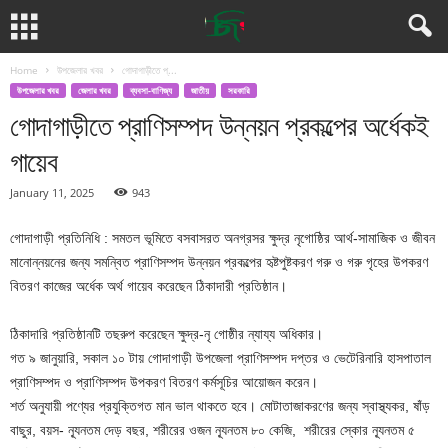
Home
উপজেলার খবর
গোদাগাড়ীতে প্...
উপজেলার খবর
জেলার খবর
ব্যবসা-বাণিজ্য
জাতীয়
সরকারি
গোদাগাড়ীতে প্রাণিসম্পদ উন্নয়ন প্রকল্পের অর্ধেকই
গায়েব
January 11, 2025
943
গোদাগাড়ী প্রতিনিধি : সমতল ভূমিতে বসবাসরত অনগ্রসর ক্ষুদ্র নৃগোষ্ঠির আর্থ-সামাজিক ও জীবন
মানোন্নয়নের জন্য সমন্বিত প্রাণিসম্পদ উন্নয়ন প্রকল্পের হৃষ্টপুষ্টকরণ গরু ও গরু গৃহের উপকরণ
বিতরণ কাজের অর্ধেক অর্থ গায়েব করেছেন ঠিকাদারী প্রতিষ্ঠান।
ঠিকাদারি প্রতিষ্ঠানটি তছরুপ করেছেন ক্ষুদ্র-নৃ গোষ্ঠীর ন্যায্য অধিকার।
গত ৯ জানুয়ারি, সকাল ১০ টায় গোদাগাড়ী উপজেলা প্রাণিসম্পদ দপ্তর ও ভেটেরিনারি হাসপাতাল
প্রাণিসম্পদ ও প্রাণিসম্পদ উপকরণ বিতরণ কর্মসূচির আয়োজন করেন।
শর্ত অনুযায়ী পণ্যের প্রযুক্তিগত মান ভাল থাকতে হবে। মোটাতাজাকরণের জন্য স্বাস্থ্যকর, ষাঁড়
বাছুর, বয়স- ন্যূনতম দেড় বছর, শরীরের ওজন ন্যূনতম ৮০ কেজি, শরীরের স্কোর ন্যূনতম ৫