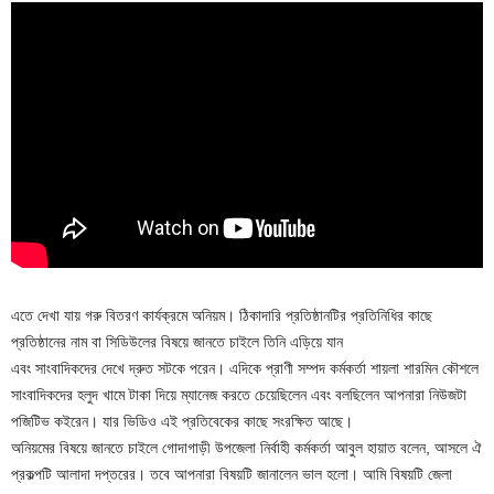
এতে দেখা যায় গরু বিতরণ কার্যক্রমে অনিয়ম। ঠিকাদারি প্রতিষ্ঠানটির প্রতিনিধির কাছে
প্রতিষ্ঠানের নাম বা সিডিউলের বিষয়ে জানতে চাইলে তিনি এড়িয়ে যান
এবং সাংবাদিকদের দেখে দ্রুত সটকে পরেন। এদিকে প্রাণী সম্পদ কর্মকর্তা শায়লা শারমিন কৌশলে
সাংবাদিকদের হলুদ খামে টাকা দিয়ে ম্যানেজ করতে চেয়েছিলেন এবং বলছিলেন আপনারা নিউজটা
পজিটিভ কইরেন। যার ভিডিও এই প্রতিবেকের কাছে সংরক্ষিত আছে।
অনিয়মের বিষয়ে জানতে চাইলে গোদাগাড়ী উপজেলা নির্বাহী কর্মকর্তা আবুল হায়াত বলেন, আসলে ঐ
প্রকল্পটি আলাদা দপ্তরের। তবে আপনারা বিষয়টি জানালেন ভাল হলো। আমি বিষয়টি জেলা