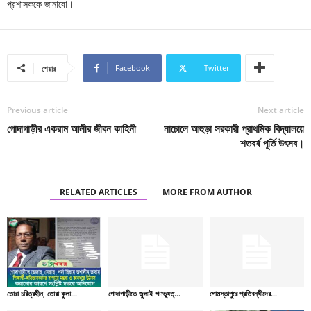
প্রশাসককে জানাবো।
Facebook
Twitter
শেয়ার
Previous article
Next article
গোদাগাড়ীর একরাম আলীর জীবন কাহিনী
নাচোলে আহুড়া সরকারী প্রাথমিক বিদ্যালয়ে
শতবর্ষ পূর্তি উৎসব।
RELATED ARTICLES
MORE FROM AUTHOR
তোরা চরিত্রহীন, তোরা কুলা...
গোদাগাড়ীতে জুলাই গণভ্যুত্...
গোমস্তাপুরে প্রতিবন্ধীদের...