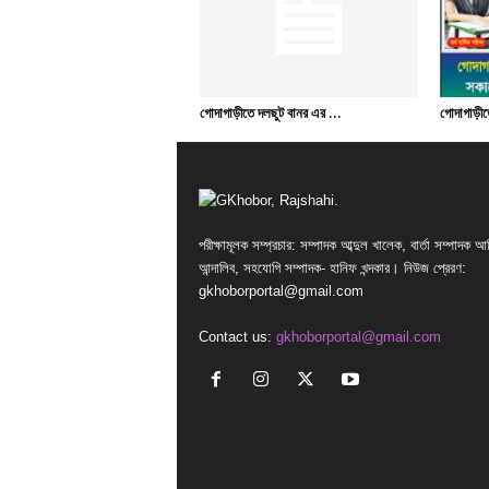
গোদাগাড়ীতে দলছুট বানর এর ...
গোদাগাড়ীতে
পরীক্ষামূলক সম্প্রচার: সম্পাদক আব্দুল খালেক, বার্তা সম্পাদক আ
আন্দালিব, সহযোগি সম্পাদক- হানিফ খন্দকার। নিউজ প্রেরণ:
gkhoborportal@gmail.com
Contact us:
gkhoborportal@gmail.com