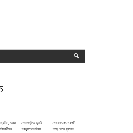
ক
িত্রহীন, তোরা
গোদাগাড়ীতে জুলাই
মোরেলগঞ্জে মেহগনি
 শিক্ষার্থীদের
গণভ্যুত্থান দিবস
গাছে থেকে যুবকের