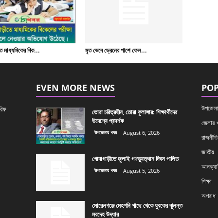
 মাধ্যমিকের বিক...
মৃত ভেবে ড্রেনের পাশে ফেল...
EVEN MORE NEWS
POP
উপজেলা
রিফ
তোরা চরিত্রহীন, তোরা কুলাঙ্গার: শিক্ষার্থীদের
উদেশ্যে প্রদর্শক
জেলার 
উপজেলার খবর
August 6, 2026
রাজনীতি
জাতীয়
গোদাগাড়ীতে জুলাই গণভ্যুত্থান দিবস পালিত
আনক্যাট
উপজেলার খবর
August 5, 2026
শিক্ষা
অপরাধ
মোরেলগঞ্জে মেহগনি গাছে থেকে যুবকের ঝুলন্ত
মরদেহ উদ্ধার