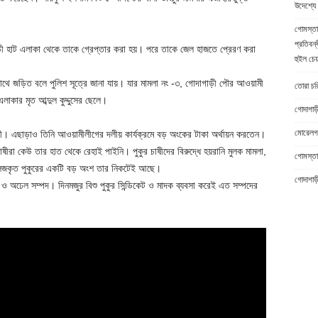
উদেশ্যে 
গোমস্তা
প্রতিবন্
ড়ী হাট এলাকা থেকে তাকে গ্রেপ্তার করা হয়। পরে তাকে জেল হাজতে প্রেরণ করা
হুইল চেয
সাথে জড়িত বলে পুলিশ সূত্রে জানা যায়। যার মামলা নং -৩, গোদাগাড়ী পৌর আওয়ামী
তোরা চরিত
লাকার মৃত আব্দুল কুদ্দুসের ছেলে।
গোদাগাড়
মোরেলগঞ
সী। এছাড়াও তিনি আওয়ামীলীগের দলীয় কার্যক্রমে বড় অংকের টাকা অর্থায়ন করতেন।
াষীরা কেউ তার হাত থেকে রেহাই পাইনি। পুকুর চাষীদের বিরুদ্ধে হয়রানি মুলক মামলা,
গোমস্তাপ
 লিজকৃত পুকুরের একটি বড় অংশ তার নিকটেই আছে।
গোদাগাড়
অঢেল সম্পদ। দিনমজুর বিশু পুকুর সিন্ডিকেট ও মাদক ব্যবসা করেই এত সম্পদের