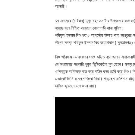
আসামী।
১৭ নভেম্বর (রবিবার) দুপুর ১২: ০০ টায় উপজেলার রাজাবা
হয়েছে বলে নিশ্চিত করেছেন গোদাগাড়ী থানা পুলিশ।
শরিফুল ইসলাম বিশু গত ৫ আগস্টের ঘটনায় থানা ভাংচুরের 
লীগের সদস্য শরিফুল ইসলাম বিশু জাহানাবাদ ( সুলতানগঞ্জ) এ
বিশু অবৈধ মাদক ব্যবসার সাথে জড়িত বলে জানায় এলাকাবা
সে উপজেলার সরকারি পুকুর সিন্ডিকেটের মূল হোতা। মৎস্য চ
এসিল্যান্ড অফিসকে হাত করে কঠিন বলয় তৈরি করে বিশু।
এভাবেই তিনি বনেছেন জিরো-হিরা। গড়েছেন আলিশান বাড়ি ও 
মালিক হয়েছেন বলে জানা যায়।