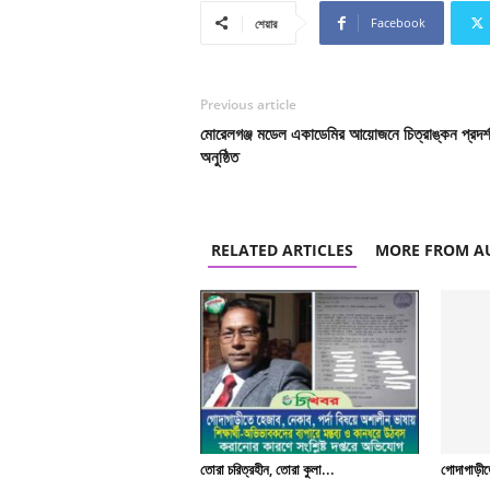
Facebook
শেয়ার
Previous article
মোরেলগঞ্জ মডেল একাডেমির আয়োজনে চিত্রাঙ্কন প্রদর্শ
অনুষ্ঠিত
RELATED ARTICLES
MORE FROM A
তোরা চরিত্রহীন, তোরা কুলা...
গোদাগাড়ীতে