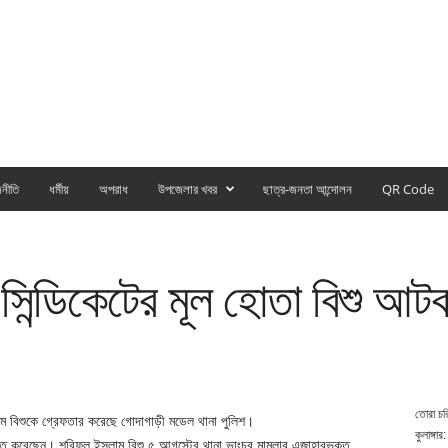
নীতি
ধর্মীয়
অপরাধ
উপজেলার খবর
ছাত্র-জনতা আন্দোলন
QR Code
 সিন্ডিকেটের মূল হোতা বিশু আট
তোরা চর
াম বিশুকে গ্রেফতার করেছে গোদাগাড়ী মডেল থানা পুলিশ।
কুলাঙ্গার:
্চিত করেছেন। শরিফুল ইসলাম বিশু ৫ আগস্টের থানা ভাংচুর মামলার এজাহারভুক্ত