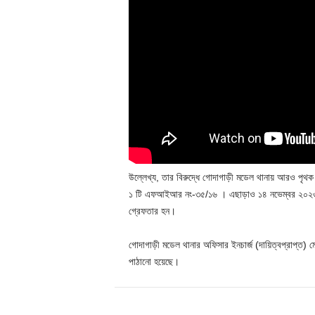
উল্লেখ্য, তার বিরুদ্ধে গোদাগাড়ী মডেল থানায় আরও পৃথক
১ টি এফআইআর নং-৩৫/১৬ । এছাড়াও ১৪ নভেম্বর ২০২৩ সাল
গ্রেফতার হন।
গোদাগাড়ী মডেল থানার অফিসার ইনচার্জ (দায়িত্বপ্রাপ্ত) 
পাঠানো হয়েছে।