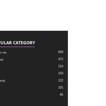
ULAR CATEGORY
658
র খবর
472
খবর
214
153
122
াগরি
101
65