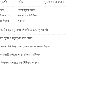
প্রদর্শক
পালিত
ঝুলন্ত মরদেহ উদ্ধার
পুরে
গোদাগাড়ী উপজেলা
ধীদের মধ্যে
জামায়াতের গণমিছিল ও
়ার বিতরণ
সমাবেশ
্রহীন, তোরা কুলাঙ্গার: শিক্ষার্থীদের উদেশ্যে প্রদর্শক
ীতে জুলাই গণভ্যুত্থান দিবস পালিত
্জে মেহগনি গাছে থেকে যুবকের ঝুলন্ত মরদেহ উদ্ধার
ুরে প্রতিবন্ধীদের মধ্যে হুইল চেয়ার বিতরণ
ী উপজেলা জামায়াতের গণমিছিল ও সমাবেশ