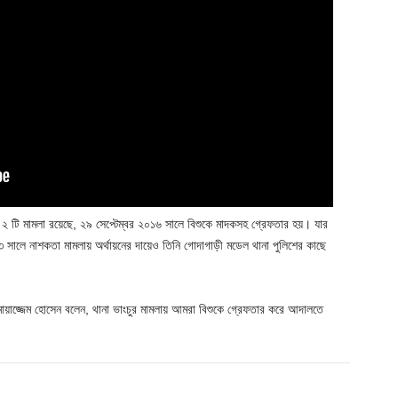
 ২ টি মামলা রয়েছে, ২৯ সেপ্টেম্বর ২০১৬ সালে বিশুকে মাদকসহ গ্রেফতার হয়। যার
ে নাশকতা মামলায় অর্থায়নের দায়েও তিনি গোদাগাড়ী মডেল থানা পুলিশের কাছে
মোয়াজ্জেম হোসেন বলেন, থানা ভাংচুর মামলায় আমরা বিশুকে গ্রেফতার করে আদালতে