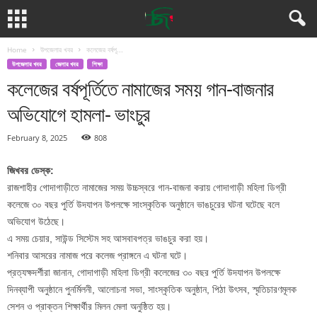
Home
উপজেলার খবর
কলেজের বর্ষপূ...
উপজেলার খবর
জেলার খবর
শিক্ষা
কলেজের বর্ষপূর্তিতে নামাজের সময় গান-বাজনার
অভিযোগে হামলা- ভাংচুর
February 8, 2025
808
জিখবর ডেস্ক:
রাজশাহীর গোদাগাড়ীতে নামাজের সময় উচ্চস্বরে গান-বাজনা করায় গোদাগাড়ী মহিলা ডিগ্রী
কলেজে ৩০ বছর পুর্তি উদযাপন উপলক্ষে সাংস্কৃতিক অনুষ্ঠানে ভাঙচুরের ঘটনা ঘটেছে বলে
অভিযোগ উঠেছে।
এ সময় চেয়ার, সাউন্ড সিস্টেম সহ আসবাবপত্র ভাঙচুর করা হয়।
শনিবার আসরের নামাজ পরে কলেজ প্রাঙ্গনে এ ঘটনা ঘটে।
প্রত্যক্ষদর্শীরা জানান, গোদাগাড়ী মহিলা ডিগ্রী কলেজের ৩০ বছর পুর্তি উদযাপন উপলক্ষে
দিনব্যাপী অনুষ্ঠানে পুনর্মিলনী, আলোচনা সভা, সাংস্কৃতিক অনুষ্ঠান, পিঠা উৎসব, স্মৃতিচারণমূলক
সেশন ও প্রাক্তন শিক্ষার্থীর মিলন মেলা অনুষ্ঠিত হয়।