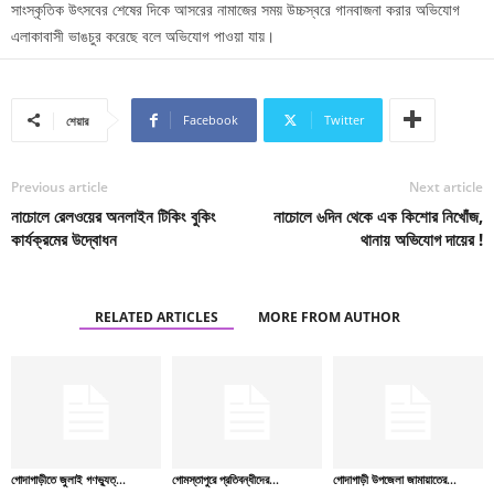
সাংস্কৃতিক উৎসবের শেষের দিকে আসরের নামাজের সময় উচ্চস্বরে গানবাজনা করার অভিযোগ
এলাকাবাসী ভাঙচুর করেছে বলে অভিযোগ পাওয়া যায়।
Facebook
Twitter
শেয়ার
Previous article
Next article
নাচোলে রেলওয়ের অনলাইন টিকিং বুকিং
নাচোলে ৬দিন থেকে এক কিশোর নিখোঁজ,
কার্যক্রমের উদ্বোধন
থানায় অভিযোগ দায়ের !
RELATED ARTICLES
MORE FROM AUTHOR
গোদাগাড়ীতে জুলাই গণভ্যুত্...
গোমস্তাপুরে প্রতিবন্ধীদের...
গোদাগাড়ী উপজেলা জামায়াতের...