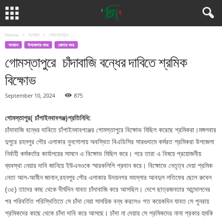
Home
অপরাধ
গোমস্তাপুরে ...
অপরাধ
উপজেলার খবর
জেলার খবর
গোমস্তাপুরে চাঁদাবাজি বন্ধের দাবিতে শ্রমিক
বিক্ষোভ
September 10, 2024
875
গোমস্তাপুর( চাঁপাইনবাবগঞ্জ)প্রতিনিধি:
চাঁদা
বাজি বন্ধের দাবিতে চাঁপাইনবাবগঞ্জের গোমস্তাপুরে বিক্ষোভ মিছিল করেছে শ্রমিকরা।মঙ্গলবার
দুপুরে রহনপুর পৌর এলাকার নুনগোলায় অবস্থিত বিএডিসির সারগুদামে কর্মরত শ্রমিকরা উপজেলা
নির্বাহী কর্মকর্তার কার্যালয়ের সামনে এ বিক্ষোভ মিছিল করে। পরে তারা এ বিষয়ে প্রয়োজনীয়
ব্যবস্থা নেয়ার দাবি জানিয়ে ইউএনওকে স্মারকলিপি প্রদান করে। বিক্ষোভে নেতৃত্ব দেয়া শ্রমিক
নেতা আল-আমীন জানান,রহনপুর পৌর এলাকার উদয়নগর মহল্লার আবদুল লতিফের ছেলে রুবেল
(৩৫) তাদের কাছ থেকে দীর্ঘদিন যাবত চাঁদাবাজি করে আসছিল। দেশে ছাত্রজনতার আন্দোলনের
পর পরিবর্তিত পরিস্থিতিতে সে চাঁদা নেয়া সাময়িক বন্ধ করলেও গত কয়েকদিন যাবত সে পুনরায়
শ্রমিকদের কাছে থেকে চাঁদা দাবি করে আসছে। চাঁদা না দেয়ায় সে শ্রমিকদের নানা প্রকার হুমকি