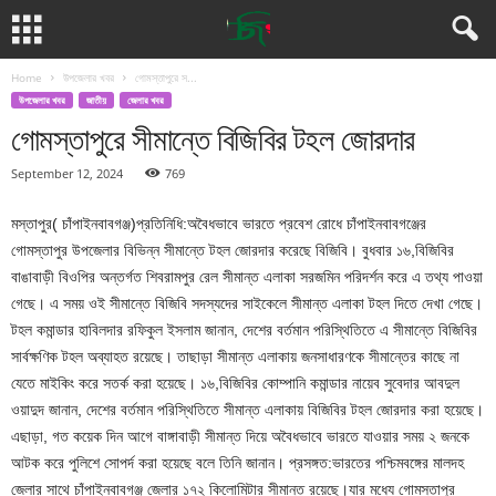
Home
উপজেলার খবর
গোমস্তাপুরে স...
উপজেলার খবর
জাতীয়
জেলার খবর
গোমস্তাপুরে সীমান্তে বিজিবির টহল জোরদার
September 12, 2024
769
মস্তাপুর( চাঁপাইনবাবগঞ্জ)প্রতিনিধি:অবৈধভাবে ভারতে প্রবেশ রোধে চাঁপাইনবাবগঞ্জের
গোমস্তাপুর উপজেলার বিভিন্ন সীমান্তে টহল জোরদার করেছে বিজিবি। বুধবার ১৬,বিজিবির
বাঙাবাড়ী বিওপির অন্তর্গত শিবরামপুর রেল সীমান্ত এলাকা সরজমিন পরিদর্শন করে এ তথ্য পাওয়া
গেছে। এ সময় ওই সীমান্তে বিজিবি সদস্যদের সাইকেলে সীমান্ত এলাকা টহল দিতে দেখা গেছে।
টহল কমান্ডার হাবিলদার রফিকুল ইসলাম জানান, দেশের বর্তমান পরিস্থিতিতে এ সীমান্তে বিজিবির
সার্বক্ষণিক টহল অব্যাহত রয়েছে। তাছাড়া সীমান্ত এলাকায় জনসাধারণকে সীমান্তের কাছে না
যেতে মাইকিং করে সতর্ক করা হয়েছে। ১৬,বিজিবির কোম্পানি কমান্ডার নায়েব সুবেদার আবদুল
ওয়াদুদ জানান, দেশের বর্তমান পরিস্থিতিতে সীমান্ত এলাকায় বিজিবির টহল জোরদার করা হয়েছে।
এছাড়া, গত কয়েক দিন আগে বাঙ্গাবাড়ী সীমান্ত দিয়ে অবৈধভাবে ভারতে যাওয়ার সময় ২ জনকে
আটক করে পুলিশে সোপর্দ করা হয়েছে বলে তিনি জানান। প্রসঙ্গত:ভারতের পশ্চিমবঙ্গের মালদহ
জেলার সাথে চাঁপাইনবাবগঞ্জ জেলার ১৭২ কিলোমিটার সীমান্ত রয়েছে।যার মধ্যে গোমস্তাপুর