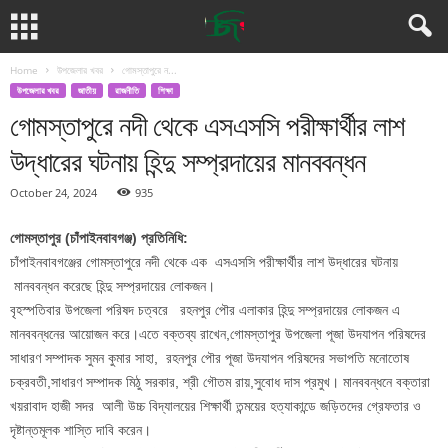
Home
উপজেলার খবর
গোমস্তাপুরে ন...
উপজেলার খবর
জাতীয়
রাজনীতি
শিক্ষা
গোমস্তাপুরে নদী থেকে এসএসসি পরীক্ষার্থীর লাশ
উদ্ধারের ঘটনায় হিন্দু সম্প্রদায়ের মানববন্ধন
October 24, 2024
935
গোমস্তাপুর (চাঁপাইনবাবগঞ্জ) প্রতিনিধি:
চাঁপাইনবাবগঞ্জের গোমস্তাপুরে নদী থেকে এক এসএসসি পরীক্ষার্থীর লাশ উদ্ধারের ঘটনায়
মানববন্ধন করেছে হিন্দু সম্প্রদায়ের লোকজন।
বৃহস্পতিবার উপজেলা পরিষদ চত্বরে রহনপুর পৌর এলাকার হিন্দু সম্প্রদায়ের লোকজন এ
মানববন্ধনের আয়োজন করে।এতে বক্তব্য রাখেন,গোমস্তাপুর উপজেলা পূজা উদযাপন পরিষদের
সাধারণ সম্পাদক সুমন কুমার সাহা, রহনপুর পৌর পূজা উদযাপন পরিষদের সভাপতি মনোতোষ
চক্রবতী,সাধারণ সম্পাদক মিঠু সরকার, শ্রী গৌতম রায়,সুবোধ দাস প্রমুখ। মানববন্ধনে বক্তারা
খয়রাবাদ হাজী সদর আলী উচ্চ বিদ্যালয়ের শিক্ষার্থী তন্ময়ের হত্যাকান্ডে জড়িতদের গ্রেফতার ও
দৃষ্টান্তমূলক শাস্তি দাবি করেন।