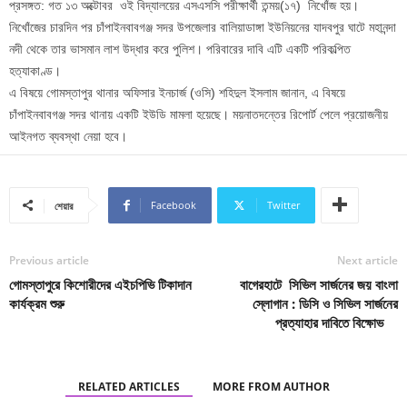
প্রসঙ্গত: গত ১৩ অক্টোবর ওই বিদ্যালয়ের এসএসসি পরীক্ষার্থী তন্ময়(১৭) নিখোঁজ হয়।
নিখোঁজের চারদিন পর চাঁপাইনবাবগঞ্জ সদর উপজেলার বালিয়াডাঙ্গা ইউনিয়নের যাদবপুর ঘাটে মহানন্দা
নদী থেকে তার ভাসমান লাশ উদ্ধার করে পুলিশ। পরিবারের দাবি এটি একটি পরিকল্পিত
হত্যাকাণ্ড।
এ বিষয়ে গোমস্তাপুর থানার অফিসার ইনচার্জ (ওসি) শহিদুল ইসলাম জানান, এ বিষয়ে
চাঁপাইনবাবগঞ্জ সদর থানায় একটি ইউডি মামলা হয়েছে। ময়নাতদন্তের রিপোর্ট পেলে প্রয়োজনীয়
আইনগত ব্যবস্থা নেয়া হবে।
Facebook
Twitter
শেয়ার
Previous article
Next article
গোমস্তাপুরে কিশোরীদের এইচপিভি টিকাদান
বাগেরহাটে সিভিল সার্জনের জয় বাংলা
কার্যক্রম শুরু
স্লোগান : ডিসি ও সিভিল সার্জনের
প্রত্যাহার দাবিতে বিক্ষোভ
RELATED ARTICLES
MORE FROM AUTHOR