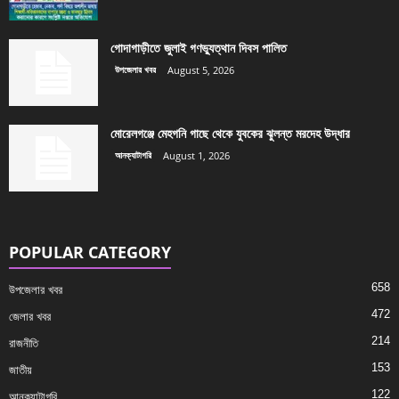
গোদাগাড়ীতে জুলাই গণভ্যুত্থান দিবস পালিত
উপজেলার খবর
August 5, 2026
মোরেলগঞ্জে মেহগনি গাছে থেকে যুবকের ঝুলন্ত মরদেহ উদ্ধার
আনক্যাটাগরি
August 1, 2026
POPULAR CATEGORY
658
উপজেলার খবর
472
জেলার খবর
214
রাজনীতি
153
জাতীয়
122
আনক্যাটাগরি