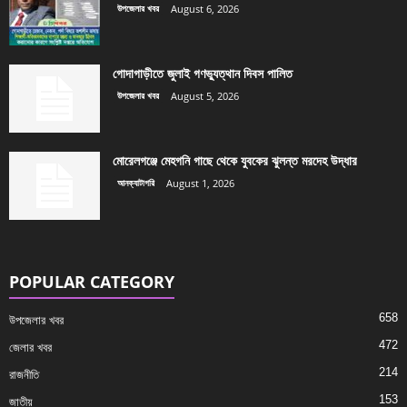
উপজেলার খবর
August 6, 2026
গোদাগাড়ীতে জুলাই গণভ্যুত্থান দিবস পালিত
উপজেলার খবর
August 5, 2026
মোরেলগঞ্জে মেহগনি গাছে থেকে যুবকের ঝুলন্ত মরদেহ উদ্ধার
আনক্যাটাগরি
August 1, 2026
POPULAR CATEGORY
658
উপজেলার খবর
472
জেলার খবর
214
রাজনীতি
153
জাতীয়