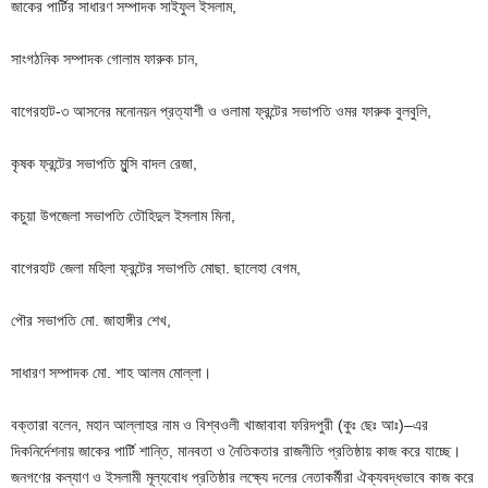
জাকের পার্টির সাধারণ সম্পাদক সাইফুল ইসলাম,
সাংগঠনিক সম্পাদক গোলাম ফারুক চান,
বাগেরহাট-৩ আসনের মনোনয়ন প্রত্যাশী ও ওলামা ফ্রন্টের সভাপতি ওমর ফারুক বুলবুলি,
কৃষক ফ্রন্টের সভাপতি মুন্সি বাদল রেজা,
কচুয়া উপজেলা সভাপতি তৌহিদুল ইসলাম মিনা,
বাগেরহাট জেলা মহিলা ফ্রন্টের সভাপতি মোছা. ছালেহা বেগম,
পৌর সভাপতি মো. জাহাঙ্গীর শেখ,
সাধারণ সম্পাদক মো. শাহ আলম মোল্লা।
বক্তারা বলেন, মহান আল্লাহর নাম ও বিশ্বওলী খাজাবাবা ফরিদপুরী (কুঃ ছেঃ আঃ)–এর
দিকনির্দেশনায় জাকের পার্টি শান্তি, মানবতা ও নৈতিকতার রাজনীতি প্রতিষ্ঠায় কাজ করে যাচ্ছে।
জনগণের কল্যাণ ও ইসলামী মূল্যবোধ প্রতিষ্ঠার লক্ষ্যে দলের নেতাকর্মীরা ঐক্যবদ্ধভাবে কাজ করে