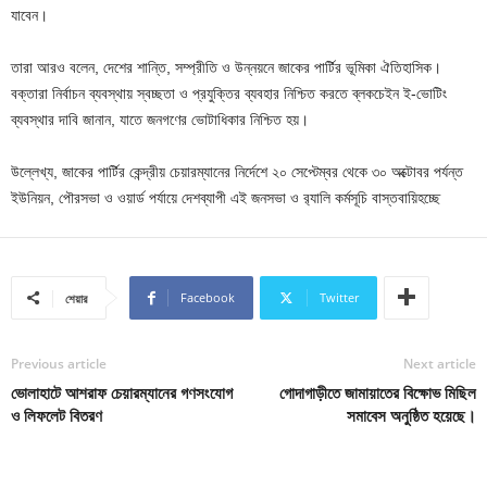
যাবেন।
তারা আরও বলেন, দেশের শান্তি, সম্প্রীতি ও উন্নয়নে জাকের পার্টির ভূমিকা ঐতিহাসিক।
বক্তারা নির্বাচন ব্যবস্থায় স্বচ্ছতা ও প্রযুক্তির ব্যবহার নিশ্চিত করতে ব্লকচেইন ই-ভোটিং
ব্যবস্থার দাবি জানান, যাতে জনগণের ভোটাধিকার নিশ্চিত হয়।
উল্লেখ্য, জাকের পার্টির কেন্দ্রীয় চেয়ারম্যানের নির্দেশে ২০ সেপ্টেম্বর থেকে ৩০ অক্টোবর পর্যন্ত
ইউনিয়ন, পৌরসভা ও ওয়ার্ড পর্যায়ে দেশব্যাপী এই জনসভা ও র‍্যালি কর্মসূচি বাস্তবায়িহচ্ছে
Facebook
Twitter
শেয়ার
Previous article
Next article
ভোলাহাটে আশরাফ চেয়ারম্যানের গণসংযোগ
গোদাগাড়ীতে জামায়াতের বিক্ষোভ মিছিল
ও লিফলেট বিতরণ
সমাবেস অনুষ্ঠিত হয়েছে।