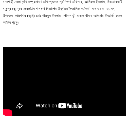
রাজশাহী জেলা কৃষি সম্প্রসারণ অধিদপ্তরের প্রশিক্ষণ অফিসার, আমিরুল ইসলাম, বিএআরআই
বরেন্দ্র কেন্দ্রের সরেজমিন গবেষণা বিভাগের উর্ধ্বতন বৈজ্ঞানিক কর্মকর্তা সাখাওয়াত হোসেন,
উপজেলা কমিশনার (ভূমি) মোঃ শামসুল ইসলাম, গোদাগাড়ী মডেল থানার অফিসার ইনচার্জ রুহুল
আমিন প্রমুখ।