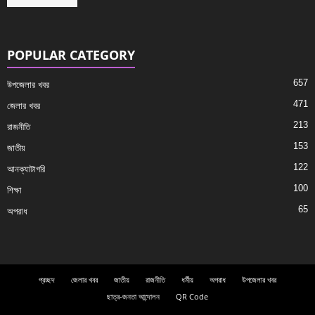
POPULAR CATEGORY
657
উপজেলার খবর
471
জেলার খবর
213
রাজনীতি
153
জাতীয়
122
আনক্যাটাগরি
100
শিক্ষা
65
অপরাধ
প্রচ্ছদ
জেলার খবর
জাতীয়
রাজনীতি
ধর্মীয়
অপরাধ
উপজেলার খবর
ছাত্র-জনতা আন্দোলন
QR Code