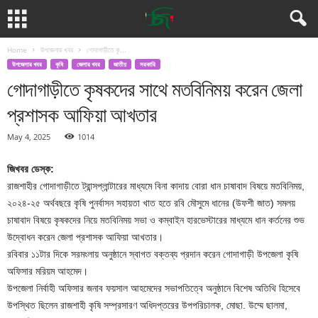
Home
উপজেলার খবর
গোদাগাড়ীতে কৃ...
উপজেলার খবর
কৃষি
জেলার খবর
জাতীয়
সরকারি
গোদাগাড়ীতে কৃষকদের সাথে মতবিনিময় করেন জেলা
প্রশাসক আফিয়া আখতার
May 4, 2025
1014
জিখবর ডেস্ক:
রাজশাহীর গোদাগাড়ীতে ট্রান্সপ্লান্টারের মাধ্যমে বিনা কাদায় বোরা ধান চাষাবাদ বিষয়ে মতবিনিময়,
২০২৪-২৫ অর্থবছরে কৃষি পুনর্বাসন সহায়তা খাত হতে রবি মৌসুমে ধানের (উফশী জাত) সমলয়
চাষাবাদ বিষয়ে কৃষকদের নিয়ে মতবিনিময় সভা ও কম্বাইন হারভেস্টারের মাধ্যমে ধান কর্তনের শুভ
উদ্বোধন করেন জেলা প্রশাসক আফিয়া আখতার।
রবিবার ১১টার দিকে সরমংলায় অনুষ্ঠানে স্বাগত বক্তব্য প্রদান করেন গোদাগাড়ী উপজেলা কৃষি
অফিসার মরিয়ম আহমেদ।
উপজেলা নির্বাহী অফিসার জনাব ফয়সাল আহমেদের সভাপতিত্বে অনুষ্ঠানে বিশেষ অতিথি হিসেবে
উপস্থিত ছিলেন রাজশাহী কৃষি সম্প্রসারণ অধিদপ্তরের উপপরিচালক, মোছা. উম্মে ছালমা,