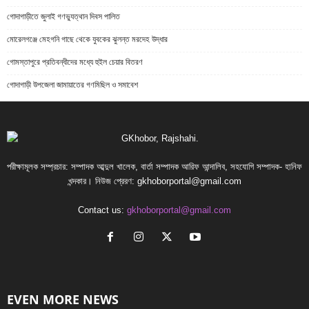
গোদাগাড়ীতে জুলাই গণভ্যুত্থান দিবস পালিত
মোরেলগঞ্জে মেহগনি গাছে থেকে যুবকের ঝুলন্ত মরদেহ উদ্ধার
গোমস্তাপুরে প্রতিবন্ধীদের মধ্যে হুইল চেয়ার বিতরণ
গোদাগাড়ী উপজেলা জামায়াতের গণমিছিল ও সমাবেশ
পরীক্ষামূলক সম্প্রচার: সম্পাদক আব্দুল খালেক, বার্তা সম্পাদক আরিফ আন্দালিব, সহযোগি সম্পাদক- হানিফ
খন্দকার। নিউজ প্রেরণ:
gkhoborportal@gmail.com
Contact us:
gkhoborportal@gmail.com
EVEN MORE NEWS