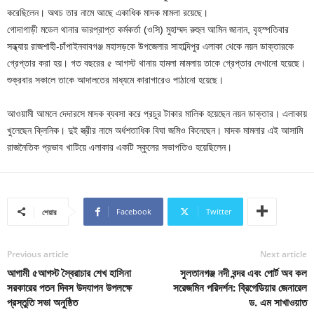
করেছিলেন। অথচ তার নামে আছে একাধিক মাদক মামলা রয়েছে।
গোদাগাড়ী মডেল থানার ভারপ্রাপ্ত কর্মকর্তা (ওসি) মুহাম্মদ রুহুল আমিন জানান, বৃহস্পতিবার
সন্ধ্যায় রাজশাহী-চাঁপাইনবাবগঞ্জ মহাসড়কে উপজেলার সাহাব্দিপুর এলাকা থেকে নয়ন ডাক্তারকে
গ্রেপ্তার করা হয়। গত বছরের ৫ আগস্ট থানায় হামলা মামলায় তাকে গ্রেপ্তার দেখানো হয়েছে।
শুক্রবার সকালে তাকে আদালতের মাধ্যমে কারাগারেও পাঠানো হয়েছে।
আওয়ামী আমলে দেদারসে মাদক ব্যবসা করে প্রচুর টাকার মালিক হয়েছেন নয়ন ডাক্তার। এলাকায়
খুলেছেন ক্লিনিক। দুই স্ত্রীর নামে অর্ধশতাধিক বিঘা জমিও কিনেছেন। মাদক মামলার এই আসামি
রাজনৈতিক প্রভাব খাটিয়ে এলাকার একটি স্কুলের সভাপতিও হয়েছিলেন।
Facebook
Twitter
শেয়ার
Previous article
Next article
আগামী ৫আগস্ট স্বৈরাচার শেখ হাসিনা
সুলতানগঞ্জ নদী বন্দর এবং পোর্ট অব কল
সরকারের পতন দিবস উদযাপন উপলক্ষে
সরেজমিন পরিদর্শন: ব্রিগেডিয়ার জেনারেল
প্রস্তুতি সভা অনুষ্ঠিত
ড. এম সাখাওয়াত