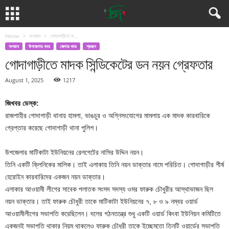
Home
অপরাধ
গোদাগাড়ীতে ম...
অপরাধ
উপজেলার খবর
জেলার খবর
প্রচ্ছদ
গোদাগাড়ীতে মাদক সিন্ডিকেটের ডন নয়ন গ্রেফতার
August 1, 2025
1217
জিখবর ডেস্ক:
রাজশাহীর গোদাগাড়ী থানায় হামলা, ভাঙচুর ও অগ্নিসংযোগের মামলায় এক মাদক কারবারিকে
গ্রেপ্তার করেছে গোদাগাড়ী থানা পুলিশ।
উপজেলার মাটিকাটা ইউনিয়নের রেলগেটের নাসির উদ্দিন নয়ন।
তিনি একটি ক্লিনিকের মালিক। তাই এলাকায় তিনি নয়ন ডাক্তার নামে পরিচিত। গোদাগাড়ীর শীর্ষ
হেরোইন কারবারিদের একজন নয়ন ডাক্তার।
এলাকার আওয়ামী লীগের সাবেক পলাতক সংসদ সদস্য ওমর ফারুক চৌধুরীর আস্থাভাজন ছিল
নয়ন ডাক্তার। তাই ফারুক চৌধুরী তাকে মাটিকাটা ইউনিয়নের ৭, ৮ ও ৯ নম্বর ওয়ার্ড
আওয়ামীলীগের সভাপতি করেছিলেন। দলের গঠনতন্ত্রে শুধু একটি ওয়ার্ড কিংবা ইউনিয়ন কমিটিতে
একজনই সভাপতি থাকার নিয়ম থাকলেও ফারুক চৌধুরী তাকে ইচ্ছেমতো তিনটি ওয়ার্ডের সভাপতি