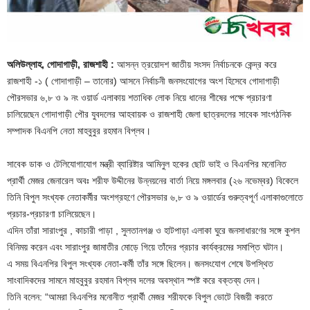
অলিউল্লাহ, গোদাগাড়ী, রাজশাহী :
আসন্ন ত্রয়োদশ জাতীয় সংসদ নির্বাচনকে কেন্দ্র করে
রাজশাহী -১ ( গোদাগাড়ী – তানোর) আসনে নির্বাচনী জনসংযোগের অংশ হিসেবে গোদাগাড়ী
পৌরসভার ৬,৮ ও ৯ নং ওয়ার্ড এলাকায় শতাধিক লোক নিয়ে ধানের শীষের পক্ষে প্রচারণা
চালিয়েছেন গোদাগাড়ী পৌর যুবদলের আহবায়ক ও রাজশাহী জেলা ছাত্রদলের সাবেক সাংগঠনিক
সম্পাদক বিএনপি নেতা মাহবুবুর রহমান বিপ্লব।
সাবেক ডাক ও টেলিযোগাযোগ মন্ত্রী ব্যারিষ্টার আমিনুল হকের ছোট ভাই ও বিএনপির মনোনিত
প্রার্থী মেজর জেনারেল অবঃ শরীফ উদ্দীনের উন্নয়নের বার্তা নিয়ে মঙ্গলবার (২৬ নভেম্বর) বিকেলে
তিনি বিপুল সংখ্যক নেতাকর্মীর অংশগ্রহণে পৌরসভার ৬,৮ ও ৯ ওয়ার্ডের গুরুত্বপূর্ণ এলাকাগুলোতে
প্রচার-প্রচারণা চালিয়েছেন।
এদিন তাঁরা সারাংপুর , কাচারী পাড়া , সুলতানগঞ্জ ও হাটপাড়া এলাকা ঘুরে জনসাধারণের সঙ্গে কুশল
বিনিময় করেন এবং সারাংপুর জামাতীর মোড়ে গিয়ে তাঁদের প্রচার কার্যক্রমের সমাপ্তি ঘটান।
এ সময় বিএনপির বিপুল সংখ্যক নেতা-কর্মী তাঁর সঙ্গে ছিলেন। জনসংযোগ শেষে উপস্থিত
সাংবাদিকদের সামনে মাহবুবুর রহমান বিপ্লব দলের অবস্থান স্পষ্ট করে বক্তব্য দেন।
তিনি বলেন: “আমরা বিএনপির মনোনীত প্রার্থী মেজর শরীফকে বিপুল ভোটে বিজয়ী করতে