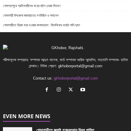
গোমস্তাপুরে প্রতিবন্ধীদের মধ্যে হুইল চেয়ার বিতরণ
গোদাগাড়ী উপজেলা জামায়াতের গণমিছিল ও সমাবেশ
গোদাগাড়ীতে ব্রিজ বন্ধ হওয়ায় জলাবদ্ধতা : ক্লিনিকের বর্জ্যে পানি দুষণ
পরীক্ষামূলক সম্প্রচার: সম্পাদক আব্দুল খালেক, বার্তা সম্পাদক আরিফ আন্দালিব, সহযোগি সম্পাদক- হানিফ
খন্দকার। নিউজ প্রেরণ:
gkhoborportal@gmail.com
Contact us:
gkhoborportal@gmail.com
EVEN MORE NEWS
গোদাগাড়ীতে জুলাই গণভ্যুত্থান দিবস পালিত