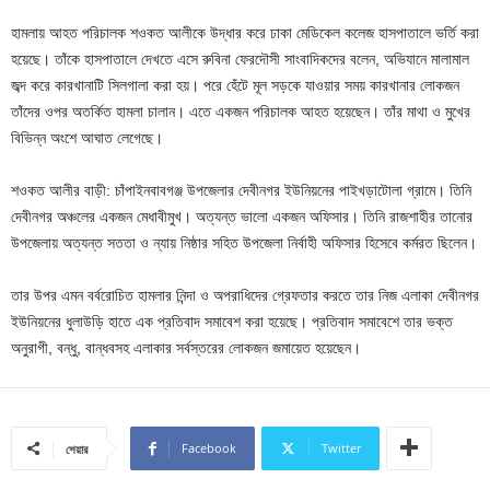
হামলায় আহত পরিচালক শওকত আলীকে উদ্ধার করে ঢাকা মেডিকেল কলেজ হাসপাতালে ভর্তি করা
হয়েছে। তাঁকে হাসপাতালে দেখতে এসে রুবিনা ফেরদৌসী সাংবাদিকদের বলেন, অভিযানে মালামাল
জব্দ করে কারখানাটি সিলগালা করা হয়। পরে হেঁটে মূল সড়কে যাওয়ার সময় কারখানার লোকজন
তাঁদের ওপর অতর্কিত হামলা চালান। এতে একজন পরিচালক আহত হয়েছেন। তাঁর মাথা ও মুখের
বিভিন্ন অংশে আঘাত লেগেছে।
শওকত আলীর বাড়ী: চাঁপাইনবাবগঞ্জ উপজেলার দেবীনগর ইউনিয়নের পাইখড়াটোলা গ্রামে। তিনি
দেবীনগর অঞ্চলের একজন মেধাবীমুখ। অত্যন্ত ভালো একজন অফিসার। তিনি রাজশাহীর তানোর
উপজেলায় অত্যন্ত সততা ও ন্যায় নিষ্ঠার সহিত উপজেলা নির্বাহী অফিসার হিসেবে কর্মরত ছিলেন।
তার উপর এমন বর্বরোচিত হামলার নিন্দা ও অপরাধিদের গ্রেফতার করতে তার নিজ এলাকা দেবীনগর
ইউনিয়নের ধুলাউড়ি হাতে এক প্রতিবাদ সমাবেশ করা হয়েছে। প্রতিবাদ সমাবেশে তার ভক্ত
অনুরাগী, বন্ধু, বান্ধবসহ এলাকার সর্বস্তরের লোকজন জমায়েত হয়েছেন।
Facebook
Twitter
শেয়ার