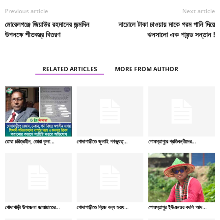
Previous article
Next article
মোরেলগঞ্জে জিয়াউর রহমানের জন্মদিন
নাচোলে টাকা চাওয়ায় মাকে গরম পানি দিয়ে
উপলক্ষে শীতবস্ত্র বিতরণ
ঝলসালো এক পাষন্ড সন্তান !
RELATED ARTICLES
MORE FROM AUTHOR
তোরা চরিত্রহীন, তোরা কুলা...
গোদাগাড়ীতে জুলাই গণভ্যুত্...
গোমস্তাপুরে প্রতিবন্ধীদের...
গোদাগাড়ী উপজেলা জামায়াতের...
গোদাগাড়ীতে ব্রিজ বন্ধ হওয়...
গোমস্তাপুর ইউএনওর বদলি আদ...