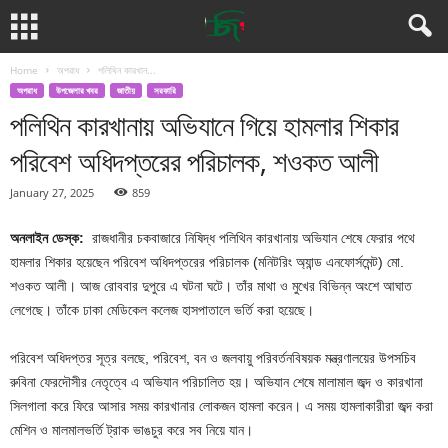
Home
অপরাধ
পলিথিন কারখান...
অপরাধ
উপজেলার খবর
জাতীয়
সরকারি
পলিথিন কারখানায় অভিযানে গিয়ে হামলার শিকার
পরিবেশ অধিদপ্তরের পরিচালক, শওকত আলী
January 27, 2025
859
অনলাইন ডেস্ক:
রাজধানীর চকবাজারে নিষিদ্ধ পলিথিন কারখানায় অভিযান শেষে ফেরার পথে
হামলার শিকার হয়েছেন পরিবেশ অধিদপ্তরের পরিচালক (মনিটরিং অ্যান্ড এনফোর্সমেন্ট) মো.
শওকত আলী। আজ রোববার দুপুরে এ ঘটনা ঘটে। তাঁর মাথা ও মুখের বিভিন্ন অংশে আঘাত
লেগেছে। তাঁকে ঢাকা মেডিকেল কলেজ হাসপাতালে ভর্তি করা হয়েছে।
পরিবেশ অধিদপ্তর সূত্র বলছে, পরিবেশ, বন ও জলবায়ু পরিবর্তনবিষয়ক মন্ত্রণালয়ের উপসচিব
রুবিনা ফেরদৌসীর নেতৃত্বে এ অভিযান পরিচালিত হয়। অভিযান শেষে মালামাল জব্দ ও কারখানা
সিলগালা করে ফিরে আসার সময় কারখানার লোকজন হামলা করেন। এ সময় হামলাকারীরা জব্দ করা
মেশিন ও মালমালভর্তি ট্রাক ভাঙচুর করে সব নিয়ে যান।