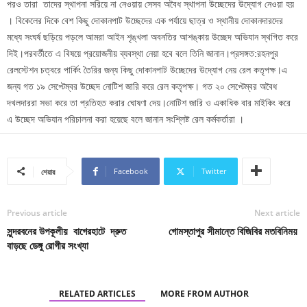
পরও তারা তাদের স্থাপনা সরিয়ে না নেওয়ায় সেসব অবৈধ স্থাপনা উচ্ছেদের উদ্যোগ নেওয়া হয়
। বিকেলের দিকে বেশ কিছু দোকানপাট উচ্ছেদের এক পর্যায়ে ছাত্র ও স্থানীয় দোকানদারদের
মধ্যে সংঘর্ষ ছড়িয়ে পড়লে আমরা আইন শৃঙ্খলা অবনতির আশঙ্কায় উচ্ছেদ অভিযান স্থগিত করে
দিই।পরবর্তীতে এ বিষয়ে প্রয়োজনীয় ব্যবস্থা নেয়া হবে বলে তিনি জানান।প্রসঙ্গত:রহনপুর
রেলস্টেশন চত্বরে পার্কিং তৈরির জন্য কিছু দোকানপাট উচ্ছেদের উদ্যোগ নেয় রেল কতৃপক্ষ।এ
জন্য গত ১৯ সেপ্টেম্বর উচ্ছেদ নোটিশ জারি করে রেল কতৃপক্ষ। গত ২০ সেপ্টেম্বর অবৈধ
দখলদাররা সভা করে তা প্রতিহত করার ঘোষণা দেয়।নোটিশ জারি ও একাধিক বার মাইকিং করে
এ উচ্ছেদ অভিযান পরিচালনা করা হয়েছে বলে জানান সংশ্লিষ্ট রেল কর্মকর্তারা ।
Facebook
Twitter
শেয়ার
Previous article
Next article
সুন্দরবনের উপকূলীয় বাগেরহাটে দ্রুত
গোমস্তাপুর সীমান্তে বিজিবির মতবিনিময়
বাড়ছে ডেঙ্গু রোগীর সংখ্যা
RELATED ARTICLES
MORE FROM AUTHOR