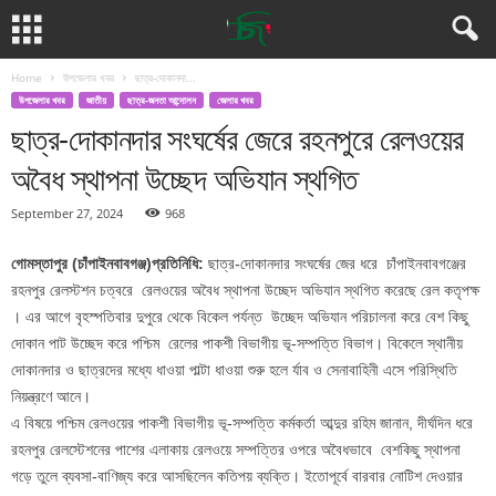
Home
উপজেলার খবর
ছাত্র-দোকানদা...
উপজেলার খবর
জাতীয়
ছাত্র-জনতা আন্দোলন
জেলার খবর
ছাত্র-দোকানদার সংঘর্ষের জেরে রহনপুরে রেলওয়ের
অবৈধ স্থাপনা উচ্ছেদ অভিযান স্থগিত
September 27, 2024
968
গোমস্তাপুর (চাঁপাইনবাবগঞ্জ)প্রতিনিধি:
ছাত্র-দোকানদার সংঘর্ষের জের ধরে চাঁপাইনবাবগঞ্জের
রহনপুর রেলস্টশন চত্বরে রেলওয়ের অবৈধ স্থাপনা উচ্ছেদ অভিযান স্থগিত করেছে রেল কতৃপক্ষ
। এর আগে বৃহস্পতিবার দুপুরে থেকে বিকেল পর্যন্ত উচ্ছেদ অভিযান পরিচালনা করে বেশ কিছু
দোকান পাট উচ্ছেদ করে পশ্চিম রেলের পাকশী বিভাগীয় ভূ-সম্পত্তি বিভাগ। বিকেলে স্থানীয়
দোকানদার ও ছাত্রদের মধ্যে ধাওয়া পাল্টা ধাওয়া শুরু হলে র্যাব ও সেনাবাহিনী এসে পরিস্থিতি
নিয়ন্ত্রণে আনে।
এ বিষয়ে পশ্চিম রেলওয়ের পাকশী বিভাগীয় ভূ-সম্পত্তি কর্মকর্তা আব্দুর রহিম জানান, দীর্ঘদিন ধরে
রহনপুর রেলস্টেশনের পাশের এলাকায় রেলওয়ে সম্পত্তির ওপরে অবৈধভাবে বেশকিছু স্থাপনা
গড়ে তুলে ব্যবসা-বাণিজ্য করে আসছিলেন কতিপয় ব্যক্তি। ইতোপূর্বে বারবার নোটিশ দেওয়ার