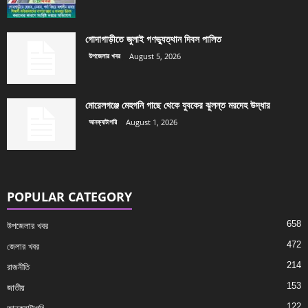
গোদাগাড়ীতে জুলাই গণভ্যুত্থান দিবস পালিত
উপজেলার খবর
August 5, 2026
মোরেলগঞ্জে মেহগনি গাছে থেকে যুবকের ঝুলন্ত মরদেহ উদ্ধার
আনক্যাটাগরি
August 1, 2026
POPULAR CATEGORY
658
উপজেলার খবর
472
জেলার খবর
214
রাজনীতি
153
জাতীয়
122