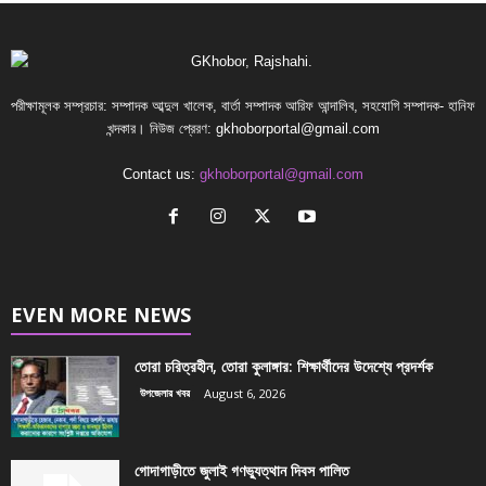
পরীক্ষামূলক সম্প্রচার: সম্পাদক আব্দুল খালেক, বার্তা সম্পাদক আরিফ আন্দালিব, সহযোগি সম্পাদক- হানিফ
খন্দকার। নিউজ প্রেরণ:
gkhoborportal@gmail.com
Contact us:
gkhoborportal@gmail.com
EVEN MORE NEWS
তোরা চরিত্রহীন, তোরা কুলাঙ্গার: শিক্ষার্থীদের উদেশ্যে প্রদর্শক
উপজেলার খবর
August 6, 2026
গোদাগাড়ীতে জুলাই গণভ্যুত্থান দিবস পালিত