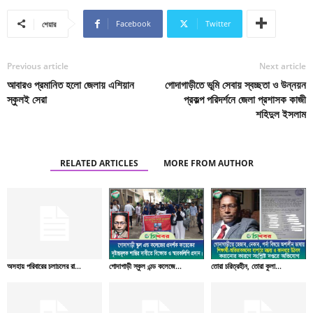
Facebook
Twitter
শেয়ার
Previous article
Next article
আবারও প্রমানিত হলো জেলায় এশিয়ান
গোদাগাড়ীতে ভূমি সেবায় স্বচ্ছতা ও উন্নয়ন
স্কুলই সেরা
প্রকল্প পরিদর্শনে জেলা প্রশাসক কাজী
শহিদুল ইসলাম
RELATED ARTICLES
MORE FROM AUTHOR
অসহায় পরিবারের চলাচলের রা...
গোদাগাড়ী স্কুল এন্ড কলেজে...
তোরা চরিত্রহীন, তোরা কুলা...