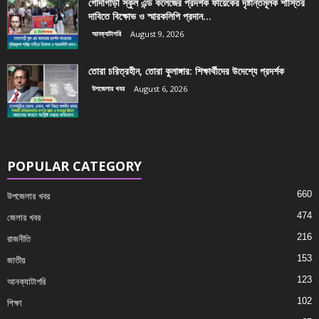
গোদাগাড়ী স্কুল এন্ড কলেজের প্রদর্শক ফায়েকের দৃষ্টান্তমূলক শাস্তির
দাবিতে বিক্ষোভ ও স্মারকলিপি প্রদান...
আনক্যাটাগরি
August 9, 2026
তোরা চরিত্রহীন, তোরা কুলাঙ্গার: শিক্ষার্থীদের উদেশ্যে প্রদর্শক
উপজেলার খবর
August 6, 2026
POPULAR CATEGORY
660
উপজেলার খবর
474
জেলার খবর
216
রাজনীতি
153
জাতীয়
123
আনক্যাটাগরি
102
শিক্ষা