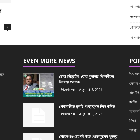
গোদাগাড়
র
মোরেলগঞ
0
গোমস্তা
গোদাগা
EVEN MORE NEWS
PO
উপজেলা
রিফ
তোরা চরিত্রহীন, তোরা কুলাঙ্গার: শিক্ষার্থীদের
উদেশ্যে প্রদর্শক
জেলার 
উপজেলার খবর
August 6, 2026
রাজনীতি
জাতীয়
গোদাগাড়ীতে জুলাই গণভ্যুত্থান দিবস পালিত
আনক্যাট
উপজেলার খবর
August 5, 2026
শিক্ষা
অপরাধ
মোরেলগঞ্জে মেহগনি গাছে থেকে যুবকের ঝুলন্ত