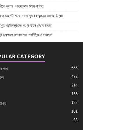
ীতে জুলাই গণভ্যুত্থান দিবস পালিত
্জে মেহগনি গাছে থেকে যুবকের ঝুলন্ত মরদেহ উদ্ধার
পুরে প্রতিবন্ধীদের মধ্যে হুইল চেয়ার বিতরণ
ড়ী উপজেলা জামায়াতের গণমিছিল ও সমাবেশ
PULAR CATEGORY
658
র খবর
472
খবর
214
153
122
াগরি
101
65