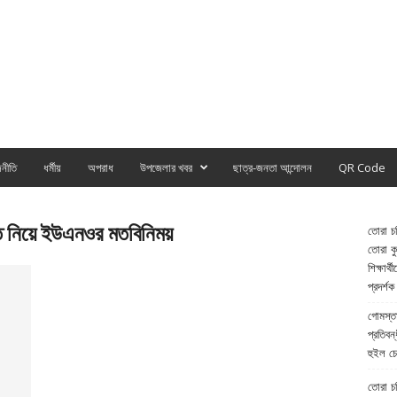
নীতি
ধর্মীয়
অপরাধ
উপজেলার খবর
ছাত্র-জনতা আন্দোলন
QR Code
তি নিয়ে ইউএনওর মতবিনিময়
তোরা চর
তোরা কুল
শিক্ষার্
প্রদর্শক
গোমস্তা
প্রতিবন্
হুইল চে
তোরা চরি