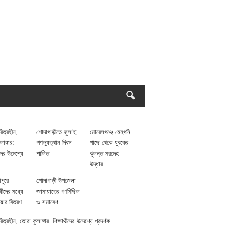
িত্রহীন,
গোদাগাড়ীতে জুলাই
মোরেলগঞ্জে মেহগনি
াঙ্গার:
গণভ্যুত্থান দিবস
গাছে থেকে যুবকের
থীদের উদেশ্যে
পালিত
ঝুলন্ত মরদেহ
উদ্ধার
পুরে
গোদাগাড়ী উপজেলা
ধীদের মধ্যে
জামায়াতের গণমিছিল
য়ার বিতরণ
ও সমাবেশ
ত্রহীন, তোরা কুলাঙ্গার: শিক্ষার্থীদের উদেশ্যে প্রদর্শক