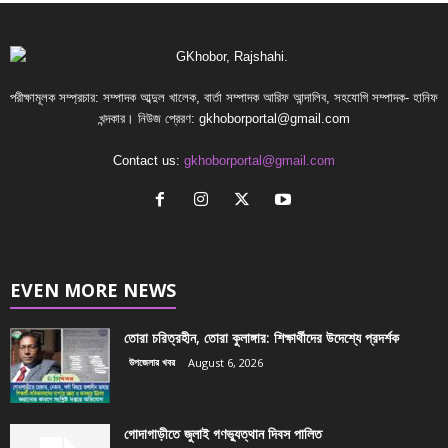
পরীক্ষামূলক সম্প্রচার: সম্পাদক আব্দুল খালেক, বার্তা সম্পাদক আরিফ আন্দালিব, সহযোগি সম্পাদক- হানিফ
খন্দকার। নিউজ প্রেরণ:
gkhoborportal@gmail.com
Contact us:
gkhoborportal@gmail.com
EVEN MORE NEWS
তোরা চরিত্রহীন, তোরা কুলাঙ্গার: শিক্ষার্থীদের উদেশ্যে প্রদর্শক
উপজেলার খবর
August 6, 2026
গোদাগাড়ীতে জুলাই গণভ্যুত্থান দিবস পালিত