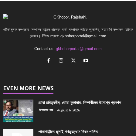
পরীক্ষামূলক সম্প্রচার: সম্পাদক আব্দুল খালেক, বার্তা সম্পাদক আরিফ আন্দালিব, সহযোগি সম্পাদক- হানিফ
খন্দকার। নিউজ প্রেরণ:
gkhoborportal@gmail.com
Contact us:
gkhoborportal@gmail.com
EVEN MORE NEWS
তোরা চরিত্রহীন, তোরা কুলাঙ্গার: শিক্ষার্থীদের উদেশ্যে প্রদর্শক
উপজেলার খবর
August 6, 2026
গোদাগাড়ীতে জুলাই গণভ্যুত্থান দিবস পালিত