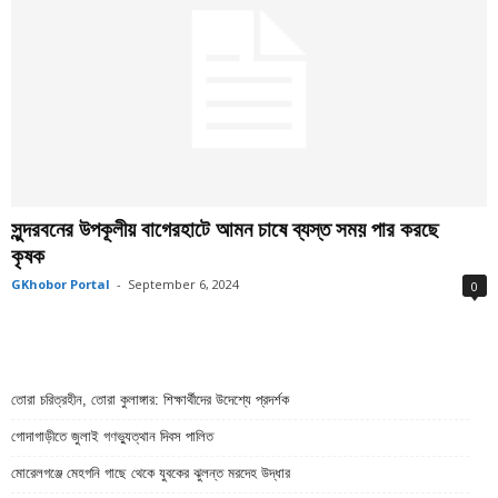
সুন্দরবনের উপকূলীয় বাগেরহাটে আমন চাষে ব্যস্ত সময় পার করছে
কৃষক
GKhobor Portal
-
September 6, 2024
0
তোরা চরিত্রহীন, তোরা কুলাঙ্গার: শিক্ষার্থীদের উদেশ্যে প্রদর্শক
গোদাগাড়ীতে জুলাই গণভ্যুত্থান দিবস পালিত
মোরেলগঞ্জে মেহগনি গাছে থেকে যুবকের ঝুলন্ত মরদেহ উদ্ধার