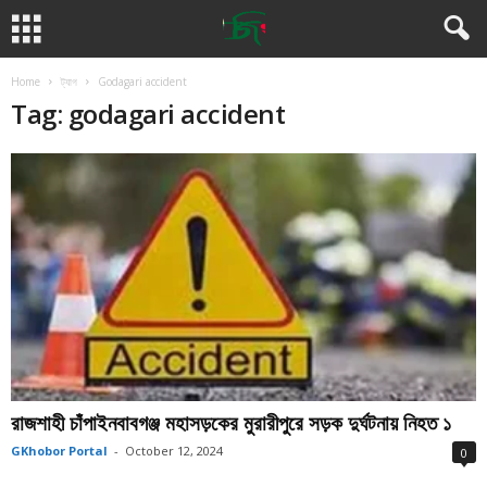
Home
ট্যাগ
Godagari accident
Tag: godagari accident
রাজশাহী চাঁপাইনবাবগঞ্জ মহাসড়কের মুরারীপুরে সড়ক দুর্ঘটনায় নিহত ১
GKhobor Portal
-
October 12, 2024
0