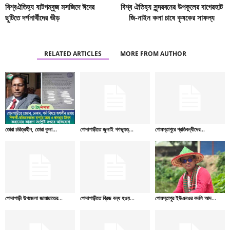
বিশ্বঐতিহ্য ষাটগম্বুজ মসজিদে ঈদের
বিশ্ব ঐতিহ্য সুন্দরবনের উপকূলের বাগেরহাট
ছুটিতে দর্শনার্থীদের ভীড়
জি-নাইন কলা চাষে কৃষকের সাফল্য
RELATED ARTICLES
MORE FROM AUTHOR
তোরা চরিত্রহীন, তোরা কুলা...
গোদাগাড়ীতে জুলাই গণভ্যুত্...
গোমস্তাপুরে প্রতিবন্ধীদের...
গোদাগাড়ী উপজেলা জামায়াতের...
গোদাগাড়ীতে ব্রিজ বন্ধ হওয়...
গোমস্তাপুর ইউএনওর বদলি আদ...