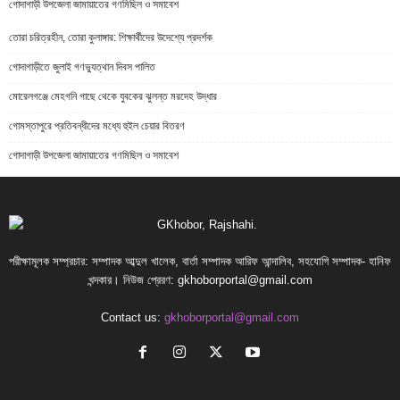
গোদাগাড়ী উপজেলা জামায়াতের গণমিছিল ও সমাবেশ
তোরা চরিত্রহীন, তোরা কুলাঙ্গার: শিক্ষার্থীদের উদেশ্যে প্রদর্শক
গোদাগাড়ীতে জুলাই গণভ্যুত্থান দিবস পালিত
মোরেলগঞ্জে মেহগনি গাছে থেকে যুবকের ঝুলন্ত মরদেহ উদ্ধার
গোমস্তাপুরে প্রতিবন্ধীদের মধ্যে হুইল চেয়ার বিতরণ
গোদাগাড়ী উপজেলা জামায়াতের গণমিছিল ও সমাবেশ
পরীক্ষামূলক সম্প্রচার: সম্পাদক আব্দুল খালেক, বার্তা সম্পাদক আরিফ আন্দালিব, সহযোগি সম্পাদক- হানিফ
খন্দকার। নিউজ প্রেরণ:
gkhoborportal@gmail.com
Contact us:
gkhoborportal@gmail.com