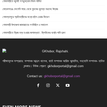
গোদাগাড়ীতে জুলাই গণভ্যুত্থান দিবস পালিত
মোরেলগঞ্জে মেহগনি গাছে থেকে যুবকের ঝুলন্ত মরদেহ উদ্ধার
গোমস্তাপুরে প্রতিবন্ধীদের মধ্যে হুইল চেয়ার বিতরণ
গোদাগাড়ী উপজেলা জামায়াতের গণমিছিল ও সমাবেশ
গোদাগাড়ীতে ব্রিজ বন্ধ হওয়ায় জলাবদ্ধতা : ক্লিনিকের বর্জ্যে পানি দুষণ
পরীক্ষামূলক সম্প্রচার: সম্পাদক আব্দুল খালেক, বার্তা সম্পাদক আরিফ আন্দালিব, সহযোগি সম্পাদক- হানিফ
খন্দকার। নিউজ প্রেরণ:
gkhoborportal@gmail.com
Contact us:
gkhoborportal@gmail.com
EVEN MORE NEWS