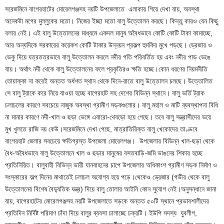
সরেজমিনে বাগেরহাটের মোরেলগঞ্জসহ নয়টি উপজেলাতে এলাকায় গিয়ে দেখা যায়, অবস্থা
অনেকটা মগের মুল্লুকের মতো। নিজের ইচ্ছা মতো বালু উত্তোলন করছে। কিন্তু কারও যেন কিছু
বলার নেই। এই বালু উত্তোলনের মাধ্যমে একদল মানুষ অবৈধভাবে কোটি কোটি টাকা কামাচ্ছে,
আর অন্যদিকে সরকারের কয়েকশ কোটি টাকার উন্নয়ন প্রকল্প হুমকির মুখে পড়ছে। ড্রেজার ও
ভেকু দিয়ে যত্রতত্রভাবে বালু উত্তোলন করলে নদীর গতি পরিবর্তিত হয় এবং নদীর পাড় ভেঙে
যায়। অর্থাৎ নদী থেকে বালু উত্তোলনের ফলে প্রকৃতিরও ক্ষতি হচ্ছে।কোন ধরণের নিয়মনীতি
তোয়াক্কা না করেই অন্তত অর্ধশত স্থান থেকে দিনে-রাতে বালু উত্তোলন চলছে। উত্তোলিত
সে বালু ট্রাকে করে নিয়ে যাওয়া হচ্ছে বাগেরহাট সহ দেশের বিভিন্ন স্থানে। বালু ভর্তি ট্রাক
চলাচলের কারণে সবচেয়ে নাজুক অবস্থা গ্রামীণ সড়কগুলোর। বালু মহাল ও মাটি ব্যবস্থাপনা বিধি
না মানার কারণে নদী-খাল ও ছড়া ভেঙ্গে এবারো-থেবড়ো হয়ে গেছে। তবে বালু সন্ত্রাসীদের ভয়ে
মুখ খুলতে রাজি নয় কেউ।সরেজমিনে দেখা গেছে, মাত্রাতিরিক্ত বালু খেকোদের তাণ্ডবে
বাগেরহাট জেলার সবচেয়ে ক্ষতিগ্রস্ত উপজেলা মোরেলগঞ্জ। উপজেলার বিভিন্ন খাল-ছড়া থেকে
বৈধ-অবৈধভাবে বালু উত্তোলনে খাল ও ছড়ার মানুষের বসতবাড়ি-জমি ভাঙনের শিকার হচ্ছে
প্রতিনিয়িত। বালুবাহী বিভিন্ন ভারী যানবাহনের চাপে উপজেলার অধিকাংশ গ্রামীণ সড়ক নির্মাণ ও
সংস্কারের অল্প দিনের মাথাতেই চলাচল অযোগ্য হয়ে পড়ে।থেকেও ড্রেজার (গভীর থেকে বালু
উত্তোলনের বিশেষ বৈদ্যুতিক যন্ত্র) দিয়ে বালু তোলার আইনি কোন সুযোগ নেই।অনুসন্ধানে জানা
যায়, বাগেরহাটের মোরেলগঞ্জসহ নয়টি উপজেলাতে সড়কে অন্তত ৫০টি স্থানে প্রভাবশালীদের
প্রতিদিন নির্দিষ্ট পরিমাণ চাঁদা দিয়ে বালুর ব্যবসা চালাচ্ছে চক্রটি। ইউপি সদস্য যুবলীগ,