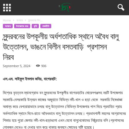
Home
অপরাধ
সুন্দরবনের উপ...
অপরাধ
উপজেলার খবর
কৃষি
রাজনীতি
সুন্দরবনের উপকূলীয় অর্ধশতাধিক স্থানে অবৈধ বালু
উত্তোলন, ভাঙনে বিলীন বসতবাড়ি প্রশাসন
নিরব
September 5, 2024
906
এস.এম. সাইফুল ইসলাম কবির, বাগেরহাট:
বিশ্বের বৃহত্তম ম্যানগ্রোভ বন সুন্দরবনের উপকূলীয় বাগেরহাটের মোরেলগঞ্জসহ নয়টি উপজেলায়
সরকারি-বেসরকারি উন্নয়ন কাজের অজুহাতে বিভিন্ন নদী-খাল ও ছড়া থেকে সরকারি নিষেধাজ্ঞা
অমান্য করে বেপরোয়াভাবে চলছে বালু উত্তোলন।বিভিন্ন উপজেলার পাশ দিয়ে প্রবাহিত প্রায়
অর্ধশতাধিক স্থানে দিনে-রাতে অবৈধভাবে বালু উত্তোলন চলছে। প্রভাবশালী মহলের আগ্রাসনের
শিকার হয়ে পুরো জেলার নদী-খাল-ছড়াগুলো এখন যেনো বালুখেকোদের নিষ্ঠুরতার বলি।প্রশাসনের
লোকজন দেখেও না দেখার ভান করে থাকায় জনমনে ক্ষোভের সৃষ্টি হয়েছে।