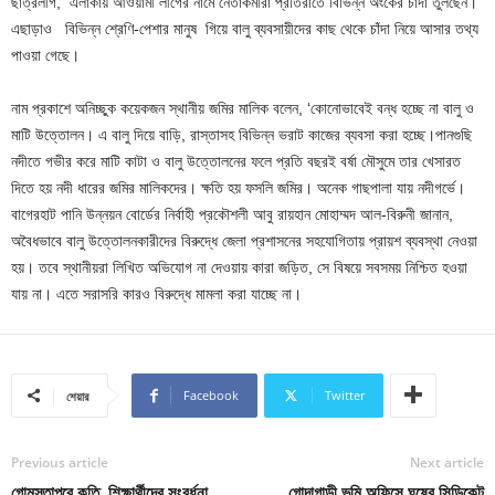
ছাত্রলীগ, এলাকায় আওয়ামী লীগের নামে নেতাকর্মীরা প্রতিরাতে বিভিন্ন অংকের চাঁদা তুলছেন।
এছাড়াও বিভিন্ন শ্রেণি-পেশার মানুষ গিয়ে বালু ব্যবসায়ীদের কাছ থেকে চাঁদা নিয়ে আসার তথ্য
পাওয়া গেছে।
নাম প্রকাশে অনিচ্ছুক কয়েকজন স্থানীয় জমির মালিক বলেন, ‘কোনোভাবেই বন্ধ হচ্ছে না বালু ও
মাটি উত্তোলন। এ বালু দিয়ে বাড়ি, রাস্তাসহ বিভিন্ন ভরাট কাজের ব্যবসা করা হচ্ছে।পানগুছি
নদীতে গভীর করে মাটি কাটা ও বালু উত্তোলনের ফলে প্রতি বছরই বর্ষা মৌসুমে তার খেসারত
দিতে হয় নদী ধারের জমির মালিকদের। ক্ষতি হয় ফসলি জমির। অনেক গাছপালা যায় নদীগর্ভে।
বাগেরহাট পানি উন্নয়ন বোর্ডের নির্বাহী প্রকৌশলী আবু রায়হান মোহাম্মদ আল-বিরুনী জানান,
অবৈধভাবে বালু উত্তোলনকারীদের বিরুদ্ধে জেলা প্রশাসনের সহযোগিতায় প্রায়শ ব্যবস্থা নেওয়া
হয়। তবে স্থানীয়রা লিখিত অভিযোগ না দেওয়ায় কারা জড়িত, সে বিষয়ে সবসময় নিশ্চিত হওয়া
যায় না। এতে সরাসরি কারও বিরুদ্ধে মামলা করা যাচ্ছে না।
Facebook
Twitter
শেয়ার
Previous article
Next article
গোমস্তাপুরে কৃতি শিক্ষার্থীদের সংবর্ধনা
গোদাগাড়ী ভূমি অফিসে ঘুষের সিন্ডিকেট