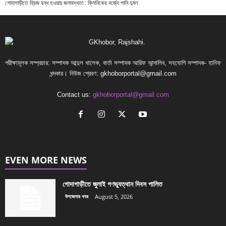
গোদাগাড়ীতে ব্রিজ বন্ধ হওয়ায় জলাবদ্ধতা : ক্লিনিকের বর্জ্যে পানি দুষণ
পরীক্ষামূলক সম্প্রচার: সম্পাদক আব্দুল খালেক, বার্তা সম্পাদক আরিফ আন্দালিব, সহযোগি সম্পাদক- হানিফ
খন্দকার। নিউজ প্রেরণ:
gkhoborportal@gmail.com
Contact us:
gkhoborportal@gmail.com
EVEN MORE NEWS
গোদাগাড়ীতে জুলাই গণভ্যুত্থান দিবস পালিত
উপজেলার খবর
August 5, 2026