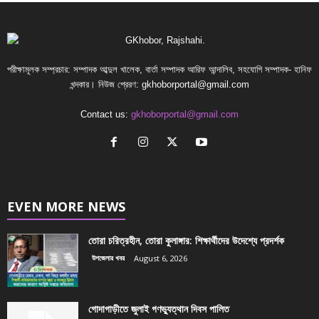
পরীক্ষামূলক সম্প্রচার: সম্পাদক আব্দুল খালেক, বার্তা সম্পাদক আরিফ আন্দালিব, সহযোগি সম্পাদক- হানিফ
খন্দকার। নিউজ প্রেরণ:
gkhoborportal@gmail.com
Contact us:
gkhoborportal@gmail.com
EVEN MORE NEWS
তোরা চরিত্রহীন, তোরা কুলাঙ্গার: শিক্ষার্থীদের উদেশ্যে প্রদর্শক
উপজেলার খবর
August 6, 2026
গোদাগাড়ীতে জুলাই গণভ্যুত্থান দিবস পালিত