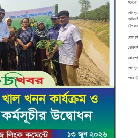
উদেশ্যে 
গোমস্তা
প্রতিবন্
হুইল চেয
তোরা চরিত
গোদাগাড়
মোরেলগঞ
গোমস্তাপ
গোদাগাড়