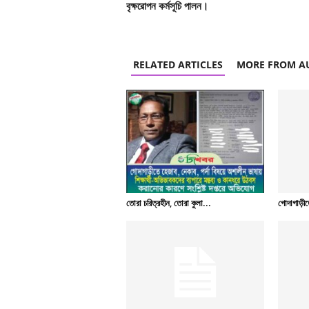
বৃক্ষরোপন কর্মসূচি পালন।
RELATED ARTICLES
MORE FROM A
তোরা চরিত্রহীন, তোরা কুলা...
গোদাগাড়ীতে