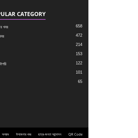
ULAR CATEGORY
658
র খবর
472
খবর
214
153
122
াগরি
101
65
অপরাধ
উপজেলার খবর
ছাত্র-জনতা আন্দোলন
QR Code