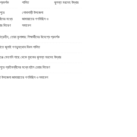
প্রদর্শক
পালিত
ঝুলন্ত মরদেহ উদ্ধার
পুরে
গোদাগাড়ী উপজেলা
ধীদের মধ্যে
জামায়াতের গণমিছিল ও
়ার বিতরণ
সমাবেশ
্রহীন, তোরা কুলাঙ্গার: শিক্ষার্থীদের উদেশ্যে প্রদর্শক
ীতে জুলাই গণভ্যুত্থান দিবস পালিত
্জে মেহগনি গাছে থেকে যুবকের ঝুলন্ত মরদেহ উদ্ধার
ুরে প্রতিবন্ধীদের মধ্যে হুইল চেয়ার বিতরণ
ী উপজেলা জামায়াতের গণমিছিল ও সমাবেশ