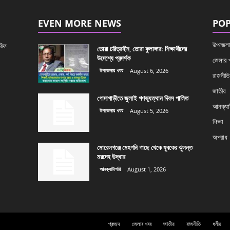
EVEN MORE NEWS
POP
উপজেলা
রিফ
তোরা চরিত্রহীন, তোরা কুলাঙ্গার: শিক্ষার্থীদের
উদেশ্যে প্রদর্শক
জেলার 
উপজেলার খবর
August 6, 2026
রাজনীতি
জাতীয়
গোদাগাড়ীতে জুলাই গণভ্যুত্থান দিবস পালিত
আনক্যাট
উপজেলার খবর
August 5, 2026
শিক্ষা
অপরাধ
মোরেলগঞ্জে মেহগনি গাছে থেকে যুবকের ঝুলন্ত
মরদেহ উদ্ধার
আনক্যাটাগরি
August 1, 2026
প্রচ্ছদ
জেলার খবর
জাতীয়
রাজনীতি
ধর্মীয়