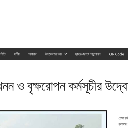
নীতি
ধর্মীয়
অপরাধ
উপজেলার খবর
ছাত্র-জনতা আন্দোলন
QR Code
নন ও বৃক্ষরোপন কর্মসূচীর উদ্ব
তোরা চর
কুলাঙ্গার: