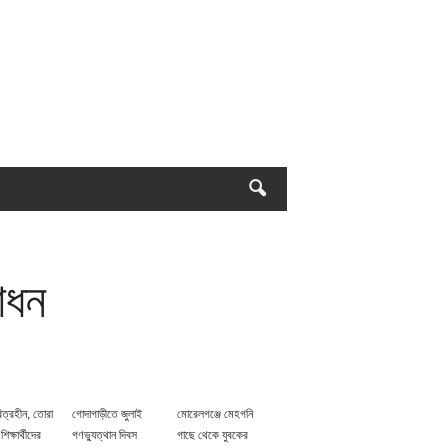
োধন
িত্রহীন, তোরা
গোদাগাড়ীতে জুলাই
মোরেলগঞ্জে মেহগনি
 শিক্ষার্থীদের
গণভ্যুত্থান দিবস
গাছে থেকে যুবকের