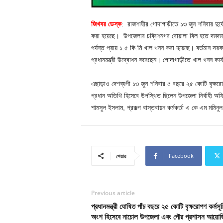
জিখবর ডেস্ক
: রাজশাহীর গোদাগাড়ীতে ১৩ জুন শনিবার দুর্যো
করা হয়েছে। উপজেলার চব্বিশনগর বোয়ালা বিল হতে দমদমা খা
পর্যন্ত প্রায় ১.৫ কি.মি খাল খনন করা হয়েছে। বর্তমান সরকার
প্রধানমন্ত্রী উদ্বোধন করেছেন। গোদাগাড়ীতে খাল খনন কার
এছাড়াও দেশব্যপী ১৩ জুন শনিবার ৫ বছরে ২৫ কোটি বৃক্ষরো
প্রধান অতিথি হিসেবে উপস্থিত ছিলেন উপজেলা নির্বাহী অ
শামসুল ইসলাম, প্রকল্প বাস্তবায়ন কর্মকর্তা এ কে এম মমিনু
Facebook
শেয়ার
Previous article
প্রধানমন্ত্রী ঘোষিত পাঁচ বছরে ২৫ কোটি বৃক্ষরোপণ কর্মসূচ
অংশ হিসেবে নাচোল উপজেলা এবং পৌর প্রশাসন আয়ো