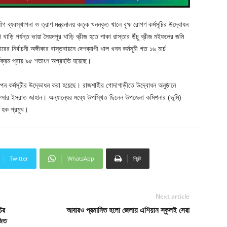
গ ব্যবস্থাপনা ও ত্রাণ মন্ত্রনালয় কতৃক খননকৃত খালে বৃক্ষ রোপণ কর্মসূচির উদ্বোধন
ড়ি পর্যন্ত ভায়া সৈয়দপুর খাড়ি ব্রীজ হতে পাকা রাস্তার উঁচু ব্রীজ মইফলের জমি
ের নির্বাচনী অঙ্গীকার বাস্তবায়নে দেশব্যাপী খাল খনন কর্মসূচী গত ১৬ মার্চ
্যক্রম প্রায় ৯৫ শতাংশ অগ্রহতি হয়েছে।
পন কর্মসূচীর উদ্ভোধন করা হয়েছে। রাজশাহীর গোদাগাড়ীতে উদ্বোধন অনুষ্ঠানে
ফিসার ইসরাত জাহান। অন্যান্যের মধ্যে উপস্থিত ছিলেন উপজেলা কমিশনার (ভূমি)
ল হক প্রমুখ।
Twitter
WhatsApp
প্রিন্ট
Next article
ির
আবারও প্রমানিত হলো জেলায় এশিয়ান স্কুলই সেরা
জিত