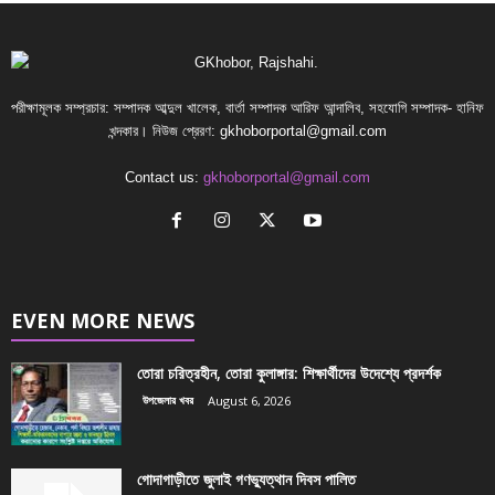
পরীক্ষামূলক সম্প্রচার: সম্পাদক আব্দুল খালেক, বার্তা সম্পাদক আরিফ আন্দালিব, সহযোগি সম্পাদক- হানিফ
খন্দকার। নিউজ প্রেরণ:
gkhoborportal@gmail.com
Contact us:
gkhoborportal@gmail.com
EVEN MORE NEWS
তোরা চরিত্রহীন, তোরা কুলাঙ্গার: শিক্ষার্থীদের উদেশ্যে প্রদর্শক
উপজেলার খবর
August 6, 2026
গোদাগাড়ীতে জুলাই গণভ্যুত্থান দিবস পালিত