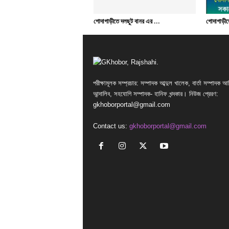
গোদাগাড়ীতে দলছুট বানর এর ...
গোদাগাড়ীতে
পরীক্ষামূলক সম্প্রচার: সম্পাদক আব্দুল খালেক, বার্তা সম্পাদক আ
আন্দালিব, সহযোগি সম্পাদক- হানিফ খন্দকার। নিউজ প্রেরণ:
gkhoborportal@gmail.com
Contact us:
gkhoborportal@gmail.com