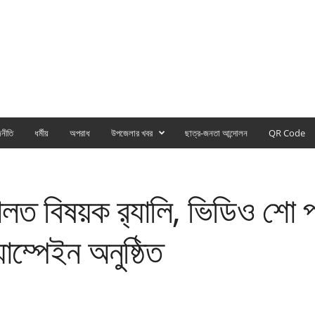
নীতি
ধর্মীয়
অপরাধ
উপজেলার খবর
ছাত্র-জনতা আন্দোলন
QR Code
লত বিষয়ক র‍্যালি, ভিডিও শো প্
ম্পেইন অনুষ্ঠিত