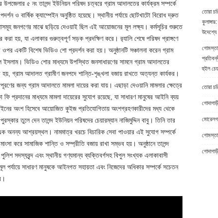
র উপজেলার ৫ নং তালন্দ ইউনিয়ন পরিষদ চত্বরে গ্রাম আদালতের কার্যক্রম সম্পর্কে
তোরা চর
পদর্শন ও বার্ষিক ক্যাম্পেইন অনুষ্ঠিত হয়েছে। স্থানীয় পর্যায়ে ছোটখাটো বিরোধ দ্রুত
কুলাঙ্গার:
াসমূহ জনগণের মাঝে ছড়িয়ে দেওয়াই ছিল এই আয়োজনের মূল লক্ষ্য। ​কর্মসূচির শুরুতে
উদেশ্যে 
ের করা হয়, যা এলাকার গুরুত্বপূর্ণ সড়ক প্রদক্ষিণ করে। র
্যালি শেষে পরিষদ প্রাঙ্গণে
গোমস্তা
র ওপর একটি বিশেষ ভিডিও শো প্রদর্শন করা হয়। অনুষ্ঠানটি সঞ্চালনা করেন গ্রাম
প্রতিবন্
ল ইসলাম। ​ভিডিও শোর মাধ্যমে উপস্থিত জনসাধারণের সামনে গ্রাম আদালতের
হুইল চেয
 হয়, গ্রাম আদালত গ্রামীণ জনপদে শান্তি-শৃঙ্খলা বজায় রাখতে অত্যন্ত কার্যকর।
িপূরণের জন্য গ্রাম আদালতে মামলা দায়ের করা যায়। এছাড়া দেওয়ানি মামলার ক্ষেত্রে
তোরা চরিত
া ফি প্রদানের মাধ্যমে মামলা দায়েরের সুযোগ রয়েছে, যা সাধারণ মানুষের আইনি ব্যয়
গোদাগাড়
্পেইনের অংশ হিসেবে আয়োজিত কুইজ প্রতিযোগিতায় অংশগ্রহণকারীদের মধ্য থেকে
মোরেলগঞ
রস্কার তুলে দেন তালন্দ ইউনিয়ন পরিষদের চেয়ারম্যান নাজিমুদ্দিন বাবু। তিনি তার
 এক অনন্য আশ্রয়স্থল। নামমাত্র খরচে বিচারিক সেবা পাওয়ার এই সুযোগ সম্পর্কে
গোমস্তাপ
সা করে সামাজিক শান্তি ও সম্প্রীতি বজায় রাখা সম্ভব হয়। ​অনুষ্ঠানে তালন্দ
গোদাগাড়
শ সদস্যবৃন্দ এবং স্থানীয় গণ্যমান্য ব্যক্তিবর্গসহ বিপুল সংখ্যক এলাকাবাসী
ল পর্যায়ে সাধারণ মানুষকে আইনগত সহায়তা এবং নিজেদের অধিকার সম্পর্কে সচেতন
বে।