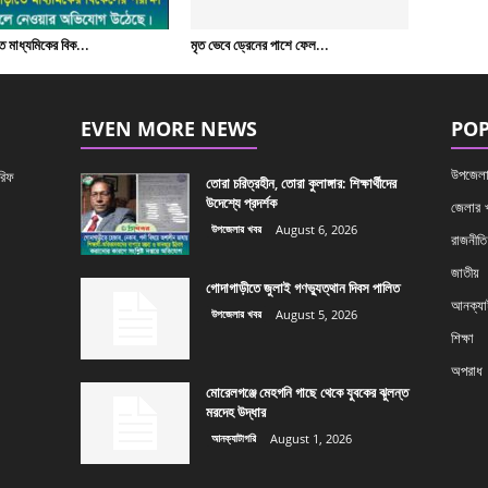
 মাধ্যমিকের বিক...
মৃত ভেবে ড্রেনের পাশে ফেল...
EVEN MORE NEWS
POP
উপজেলা
রিফ
তোরা চরিত্রহীন, তোরা কুলাঙ্গার: শিক্ষার্থীদের
উদেশ্যে প্রদর্শক
জেলার 
উপজেলার খবর
August 6, 2026
রাজনীতি
জাতীয়
গোদাগাড়ীতে জুলাই গণভ্যুত্থান দিবস পালিত
আনক্যাট
উপজেলার খবর
August 5, 2026
শিক্ষা
অপরাধ
মোরেলগঞ্জে মেহগনি গাছে থেকে যুবকের ঝুলন্ত
মরদেহ উদ্ধার
আনক্যাটাগরি
August 1, 2026