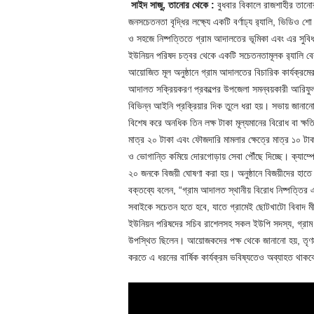
​সাইদ সাজু, তানোর থেকে :
​বুধবার বিকালে রাজশাহীর তানো
জনসচেতনতা বৃদ্ধির লক্ষ্যে একটি বর্ণাঢ্য র
্যালি, ভিডিও শো 
ও সহজে নিষ্পত্তিতে গ্রাম আদালতের ভূমিকা এবং এর সুবিধ
ইউনিয়ন পরিষদ চত্বর থেকে একটি সচেতনতামূলক র
্যালি ব
আয়োজিত মূল অনুষ্ঠানে গ্রাম আদালতের বিচারিক কার্যক্রমে
আদালত সক্রিয়করণ প্রকল্পের উপজেলা সমন্বয়কারী আরিফু
বিভিন্ন আইনি প্রক্রিয়ার দিক তুলে ধরা হয়। সভায় জানানো
বিশেষ করে অনধিক তিন লক্ষ টাকা মূল্যমানের বিরোধ বা ক্ষত
মাত্র ২০ টাকা এবং ফৌজদারি মামলার ক্ষেত্রে মাত্র ১০ টাক
ও ভোগান্তি কমিয়ে দোরগোড়ায় সেবা পৌঁছে দিচ্ছে। ​ক্যাম
২০ জনকে বিজয়ী ঘোষণা করা হয়। অনুষ্ঠানে বিজয়ীদের হাতে পু
বক্তব্যে বলেন, “গ্রাম আদালত স্থানীয় বিরোধ নিষ্পত্তির
সবাইকে সচেতন হতে হবে, যাতে গ্রামেই ছোটখাটো বিবাদ মীমাং
ইউনিয়ন পরিষদের সচিব রাশেলসহ সকল ইউপি সদস্য, গ্রাম পুলি
উপস্থিত ছিলেন। আয়োজকদের পক্ষ থেকে জানানো হয়, তৃণমূ
করতে এ ধরনের বার্ষিক কার্যক্রম ভবিষ্যতেও অব্যাহত থাক