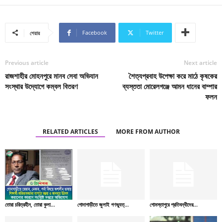
Facebook
Twitter
শেয়ার
Previous article
Next article
রাজশাহীর মোহনপুরে মানব সেবা অভিযান
শৈত্যপ্রবাহ উপেক্ষা করে মাঠে কৃষকের
সংস্থার উদ্যোগে কম্বল বিতরণ
ব্যস্ততা মোরেলগঞ্জে আমন ধানের বাম্পার
ফলন
RELATED ARTICLES
MORE FROM AUTHOR
তোরা চরিত্রহীন, তোরা কুলা...
গোদাগাড়ীতে জুলাই গণভ্যুত্...
গোমস্তাপুরে প্রতিবন্ধীদের...