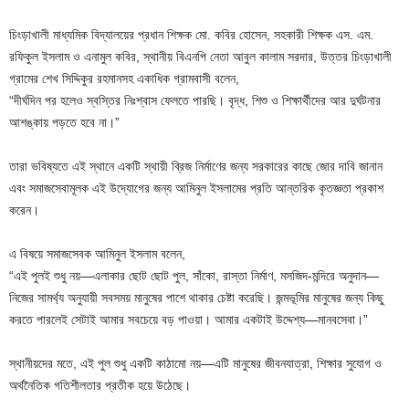
চিংড়াখালী মাধ্যমিক বিদ্যালয়ের প্রধান শিক্ষক মো. কবির হোসেন, সহকারী শিক্ষক এস. এম.
রফিকুল ইসলাম ও এনামুল কবির, স্থানীয় বিএনপি নেতা আবুল কালাম সরদার, উত্তর চিংড়াখালী
গ্রামের শেখ সিদ্দিকুর রহমানসহ একাধিক গ্রামবাসী বলেন,
“দীর্ঘদিন পর হলেও স্বস্তির নিঃশ্বাস ফেলতে পারছি। বৃদ্ধ, শিশু ও শিক্ষার্থীদের আর দুর্ঘটনার
আশঙ্কায় পড়তে হবে না।”
তারা ভবিষ্যতে এই স্থানে একটি স্থায়ী ব্রিজ নির্মাণের জন্য সরকারের কাছে জোর দাবি জানান
এবং সমাজসেবামূলক এই উদ্যোগের জন্য আমিনুল ইসলামের প্রতি আন্তরিক কৃতজ্ঞতা প্রকাশ
করেন।
এ বিষয়ে সমাজসেবক আমিনুল ইসলাম বলেন,
“এই পুলই শুধু নয়—এলাকার ছোট ছোট পুল, সাঁকো, রাস্তা নির্মাণ, মসজিদ-মন্দিরে অনুদান—
নিজের সামর্থ্য অনুযায়ী সবসময় মানুষের পাশে থাকার চেষ্টা করেছি। জন্মভূমির মানুষের জন্য কিছু
করতে পারলেই সেটাই আমার সবচেয়ে বড় পাওয়া। আমার একটাই উদ্দেশ্য—মানবসেবা।”
স্থানীয়দের মতে, এই পুল শুধু একটি কাঠামো নয়—এটি মানুষের জীবনযাত্রা, শিক্ষার সুযোগ ও
অর্থনৈতিক গতিশীলতার প্রতীক হয়ে উঠেছে।