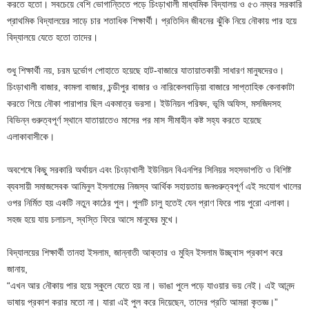
করতে হতো। সবচেয়ে বেশি ভোগান্তিতে পড়ে চিংড়াখালী মাধ্যমিক বিদ্যালয় ও ৫৩ নম্বর সরকারি
প্রাথমিক বিদ্যালয়ের সাড়ে চার শতাধিক শিক্ষার্থী। প্রতিদিন জীবনের ঝুঁকি নিয়ে নৌকায় পার হয়ে
বিদ্যালয়ে যেতে হতো তাদের।
শুধু শিক্ষার্থী নয়, চরম দুর্ভোগ পোহাতে হয়েছে হাট-বাজারে যাতায়াতকারী সাধারণ মানুষদেরও।
চিংড়াখালী বাজার, কামলা বাজার, চন্ডীপুর বাজার ও নারিকেলবাড়িয়া বাজারে সাপ্তাহিক কেনাকাটা
করতে গিয়ে নৌকা পারাপার ছিল একমাত্র ভরসা। ইউনিয়ন পরিষদ, ভূমি অফিস, মসজিদসহ
বিভিন্ন গুরুত্বপূর্ণ স্থানে যাতায়াতেও মাসের পর মাস সীমাহীন কষ্ট সহ্য করতে হয়েছে
এলাকাবাসীকে।
অবশেষে কিছু সরকারি অর্থায়ন এবং চিংড়াখালী ইউনিয়ন বিএনপির সিনিয়র সহসভাপতি ও বিশিষ্ট
ব্যবসায়ী সমাজসেবক আমিনুল ইসলামের নিজস্ব আর্থিক সহায়তায় জনগুরুত্বপূর্ণ এই সংযোগ খালের
ওপর নির্মিত হয় একটি নতুন কাঠের পুল। পুলটি চালু হতেই যেন প্রাণ ফিরে পায় পুরো এলাকা।
সহজ হয়ে যায় চলাচল, স্বস্তি ফিরে আসে মানুষের মুখে।
বিদ্যালয়ের শিক্ষার্থী তানহা ইসলাম, জান্নাতী আক্তার ও মুহিন ইসলাম উচ্ছ্বাস প্রকাশ করে
জানায়,
“এখন আর নৌকায় পার হয়ে স্কুলে যেতে হয় না। ভাঙা পুলে পড়ে যাওয়ার ভয় নেই। এই আনন্দ
ভাষায় প্রকাশ করার মতো না। যারা এই পুল করে দিয়েছেন, তাদের প্রতি আমরা কৃতজ্ঞ।”