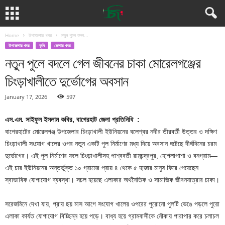
Home
উপজেলার খবর
নতুন পুলে বদল...
উপজেলার খবর
কৃষি
জেলার খবর
নতুন পুলে বদলে গেল জীবনের চাকা মোরেলগঞ্জের
চিংড়াখালীতে দুর্ভোগের অবসান
January 17, 2026
597
এস.এম. সাইফুল ইসলাম কবির, বাগেরহাট জেলা প্রতিনিধি :
বাগেরহাটের মোরেলগঞ্জ উপজেলার চিংড়াখালী ইউনিয়নের বলেশ্বর নদীর তীরবর্তী উত্তর ও দক্ষিণ
চিংড়াখালী সংযোগ খালের ওপর নতুন একটি পুল নির্মাণের মধ্য দিয়ে অবসান ঘটেছে দীর্ঘদিনের চরম
দুর্ভোগের। এই পুল নির্মাণের ফলে চিংড়াখালীসহ পাশ্ববর্তী রামচন্দ্রপুর, হোগলাপাশা ও বনগ্রাম—
এই চার ইউনিয়নের অন্তর্ভুক্ত ১০ গ্রামের প্রায় ৪ থেকে ৫ হাজার মানুষ ফিরে পেয়েছেন
স্বাভাবিক যোগাযোগ ব্যবস্থা। সচল হয়েছে এলাকার অর্থনৈতিক ও সামাজিক জীবনযাত্রার চাকা।
সরেজমিনে দেখা যায়, প্রায় ছয় মাস আগে সংযোগ খালের ওপরের পুরোনো পুলটি ভেঙে পড়লে পুরো
এলাকা কার্যত যোগাযোগ বিচ্ছিন্ন হয়ে পড়ে। বাধ্য হয়ে গ্রামবাসীকে নৌকায় পারাপার করে চলাচল