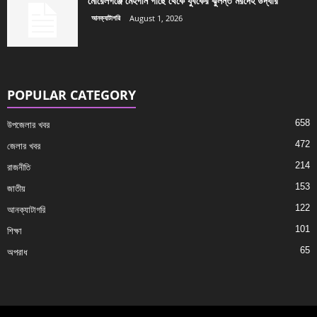
মোরেলগঞ্জে মেহগনি গাছে থেকে যুবকের ঝুলন্ত মরদেহ উদ্ধার
আনক্যাটাগরি
August 1, 2026
POPULAR CATEGORY
658
উপজেলার খবর
472
জেলার খবর
214
রাজনীতি
153
জাতীয়
122
আনক্যাটাগরি
101
শিক্ষা
65
অপরাধ