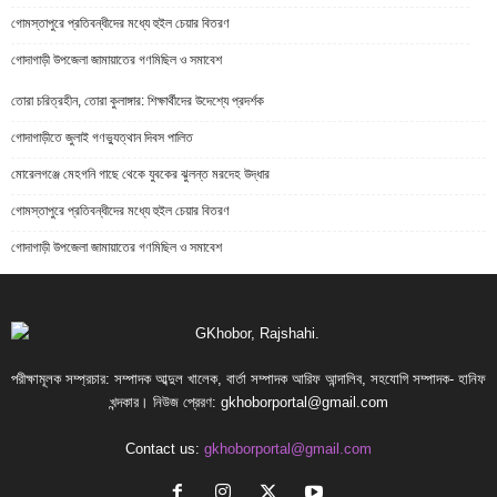
গোমস্তাপুরে প্রতিবন্ধীদের মধ্যে হুইল চেয়ার বিতরণ
গোদাগাড়ী উপজেলা জামায়াতের গণমিছিল ও সমাবেশ
তোরা চরিত্রহীন, তোরা কুলাঙ্গার: শিক্ষার্থীদের উদেশ্যে প্রদর্শক
গোদাগাড়ীতে জুলাই গণভ্যুত্থান দিবস পালিত
মোরেলগঞ্জে মেহগনি গাছে থেকে যুবকের ঝুলন্ত মরদেহ উদ্ধার
গোমস্তাপুরে প্রতিবন্ধীদের মধ্যে হুইল চেয়ার বিতরণ
গোদাগাড়ী উপজেলা জামায়াতের গণমিছিল ও সমাবেশ
পরীক্ষামূলক সম্প্রচার: সম্পাদক আব্দুল খালেক, বার্তা সম্পাদক আরিফ আন্দালিব, সহযোগি সম্পাদক- হানিফ
খন্দকার। নিউজ প্রেরণ:
gkhoborportal@gmail.com
Contact us:
gkhoborportal@gmail.com