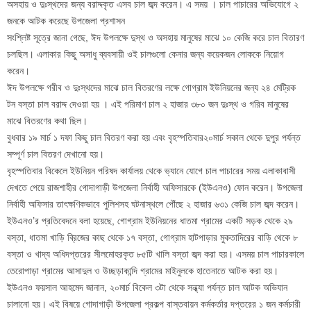
অসহায় ও দুঃস্থদের জন্য বরাদ্দকৃত এসব চাল জব্দ করেন। এ সময় । চাল পাচারের অভিযোগে ২
জনকে আটক করেছে উপজেলা প্রশাসন
সংশ্লিষ্ট সূত্রে জানা গেছে, ঈদ উপলক্ষে দুস্থ ও অসহায় মানুষের মাঝে ১০ কেজি করে চাল বিতারণ
চলছিল। এলাকার কিছু অসাধু ব্যবসায়ী ওই চালগুলো কেনার জন্য কয়েকজন লোককে নিয়োগ
করেন।
ঈদ উপলক্ষে গরীব ও দুঃস্থদের মাঝে চাল বিতরণের লক্ষে গোগ্রাম ইউনিয়নের জন্য ২৪ মেট্রিক
টন বস্তা চাল বরাদ্দ দেওয়া হয় । এই পরিমাণ চাল ২ হাজার ৩৮০ জন দুঃস্থ ও গরিব মানুষের
মাঝে বিতরণের কথা ছিল।
বুধবার ১৯ মার্চ ১ দফা কিছু চাল বিতরণ করা হয় এবং বৃহস্পতিবার২০মার্চ সকাল থেকে দুপুর পর্যন্ত
সম্পূর্ণ চাল বিতরণ দেখানো হয়।
বৃহস্পতিবার বিকেলে ইউনিয়ন পরিষদ কার্যালয় থেকে ভ্যানে যোগে চাল পাচারের সময় এলাকাবাসী
দেখতে পেয়ে রাজশাহীর গোদাগাড়ী উপজেলা নির্বাহী অফিসারকে (ইউএনও) ফোন করেন। উপজেলা
নির্বাহী অফিসার তাৎক্ষণিকভাবে পুলিশসহ ঘটনাস্থলে পৌঁছে ২ হাজার ৬৩১ কেজি চাল জব্দ করেন।
ইউএনও’র প্রতিবেদনে বলা হয়েছে, গোগ্রাম ইউনিয়নের ধাতমা গ্রামের একটি সড়ক থেকে ২৯
বস্তা, ধাতমা খাড়ি ব্রিজের কাছ থেকে ১৭ বস্তা, গোগ্রাম হাটপাড়ার মুকতাদিরের বাড়ি থেকে ৮
বস্তা ও খাদ্য অধিদপ্তরের সীলমোহরকৃত ৮৫টি খালি বস্তা জব্দ করা হয়। এসময় চাল পাচারকালে
তেরোপাড়া গ্রামের আসাদুল ও উচ্ছড়াকান্দি গ্রামের মাইনুলকে হাতেনাতে আটক করা হয়।
ইউএনও ফয়সাল আহমেদ জানান, ২০মার্চ বিকেল ৩টা থেকে সন্ধ্যা পর্যন্ত চাল আটক অভিযান
চালানো হয়। এই বিষয়ে গোদাগাড়ী উপজেলা প্রকল্প বাস্তবায়ন কর্মকর্তার দপ্তরের ১ জন কর্মচারী