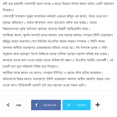
বাদী হয়ে রাজশাহী গোদাগাড়ী মডেল থানায় ৩ জনের বিরুদ্ধে বিশেষ ক্ষমতা আইনে একটি অভিযোগ
দিয়েছেন।
গোদাগাড়ী উপজেলা প্রকল্প বাস্তবায়ন কর্মকর্তা একেএম মমিনুল হক জানান, পাচার হওয়া চাল
ক্রয়ের অভিযোগে ২ জনকে ঘটনাস্থল থেকে হাতেনাতে আটক করা হয়েছে। তাদের
বিরুদ্ধেতদন্ত-পূর্বক আইনগত ব্যবস্থা গ্রহণের বিষয়টি প্রক্রিয়াধীন আছে।
স্থানীয়রা জানান, জুলাই-আগস্টে ছাত্র-জনতার ওপর হামলার মামলায় গোগ্রাম ইউপি চেয়ারম্যান
মজিবুর রহমান কারাগারে গেলে ইউনিয়ন বিএনপির সাবেক সাধারণ সম্পাদক ও ইউপি সদস্য
আসলাম আলীকে ভারপ্রাপ্ত চেয়ারম্যানের দায়িত্ব দেওয়া হয়। ঈদ উপলক্ষে দুঃস্থ ও গরিব
মানুষদের মাঝে বরাদ্দকৃত বিশেষ ভিজিএফ চালের তালিকা প্রণয়নে ব্যাপক অনিয়ম করা হয়েছে।
যাদেরকে চালের কার্ড দেওয়া হয়েছে তাদের অধিকাংশই সচ্ছল ও বিএনপির স্থানীয় নেতাকর্মী। এই
চক্রটি চাল তুলে পরিষদেই বিক্রি করে দিয়েছেন।
স্থানীয়র আরো জানান এর আগেও গোগ্রাম ইউপিতে এ ধরনের ঘটনা ঘটেছে কয়েকবার।
অভিযোগের বিষয়ে জানতে ভারপ্রাপ্ত ইউপি চেয়ারম্যান আসলাম আলীর মোবাইল নম্বরে ফোন
দেওয়া হলেও তিনিফোনটি ধরেননি তাই তার বক্তব্য নেওয়া সম্ভব হয়নি।
Facebook
Twitter
শেয়ার