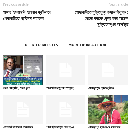
Previous article
Next article
গাজায় ইসরাইলি হামলার প্রতিবাদে
গোদাগাড়ীতে মুক্তিযুদ্ধ কমান্ড বিলুপ্ত :
গোদাগাড়ীতে প্রতিবাদ সমাবেস
স্টেজে বসাকে কেন্দ্র করে আরেক
মুক্তিযোদ্ধার আপত্তি
RELATED ARTICLES
MORE FROM AUTHOR
তোরা চরিত্রহীন, তোরা কুলা...
গোদাগাড়ীতে জুলাই গণভ্যুত্...
গোমস্তাপুরে প্রতিবন্ধীদের...
গোদাগাড়ী উপজেলা জামায়াতের...
গোদাগাড়ীতে ব্রিজ বন্ধ হওয়...
গোমস্তাপুর ইউএনওর বদলি আদ...