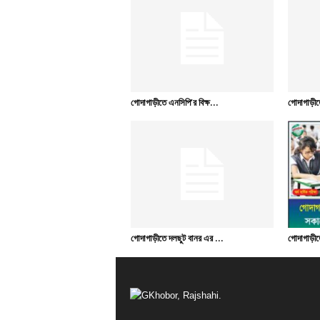
গোদাগাড়ীতে এনসিপি’র বিক্ষ...
গোদাগাড়ীত
গোদাগাড়ীতে দলছুট বানর এর ...
গোদাগাড়ীতে