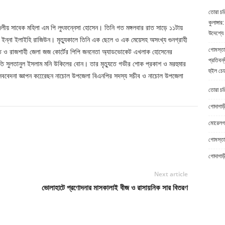
তোরা চর
কুলাঙ্গার:
লীয় সাবেক মহিলা এম পি লুৎফন্নেসা হোসেন। তিনি গত মঙ্গলবার রাত সাড়ে ১১টায়
উদেশ্যে 
ইন্না ইলাইহি রাজিউন। মৃত্যুকালে তিনি এক ছেলে ও এক মেয়েসহ অসংখ্য গুনগ্রাহী
গোমস্তা
তি ও রাজশাহী জেলা জজ কোর্টের পিপি জননেতা অ্যাডভোকেট এখলাক হোসেনের
প্রতিবন্
ভাপতি সুলতানুল ইসলাম মনি উকিলের বোন। তার মৃত্যুতে গভীর শোক প্রকাশ ও মরহুমার
হুইল চেয
 সববেদনা জ্ঞাপন করেেেছন নাচোল উপজেলা বিএনপির সদস্য সচীব ও নাচোল উপজেলা
তোরা চরিত
গোদাগাড়
মোরেলগঞ
Twitter
WhatsApp
প্রিন্ট
গোমস্তাপ
গোদাগাড়
Next article
ভোলাহাটে প্রণোদনার মাসকালাই বীজ ও রাসায়নিক সার বিতরণ