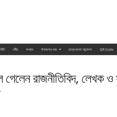
নীতি
ধর্মীয়
অপরাধ
উপজেলার খবর
ছাত্র-জনতা আন্দোলন
QR Code
লে গেলেন রাজনীতিবিদ, লেখক ও
ন