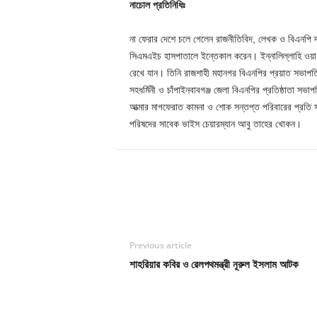
নাচোল প্রতিনিধিঃ
না ফেরার দেশে চলে গেলেন রাজনীতিবিদ, লেখক ও বিএনপি দ
সিএমএইচ হাসপাতালে ইন্তেকাল করেন। ইন্নালিল্লাহি ওয়া 
রেখে যান। তিনি রাজশাহী মহানগর বিএনপির প্রয়াত সভাপ
সহধর্মিনী ও চাঁপাইনবাবগঞ্জ জেলা বিএনপির প্রতিষ্ঠাতা স
আত্মার মাগফেরাত কামনা ও শোক সন্তপ্ত পরিবারের প্রতি
পরিষদের সাবেক ভাইস চেয়ারম্যান আবু তাহের খোকন।
Facebook
শেয়ার
Previous article
শাহরিয়ার কবির ও রেলপথমন্ত্রী নূরুল ইসলাম আটক